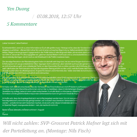
Yen Duong
/
07.08.2018, 12:57 Uhr
5 Kommentare
Will nicht zahlen: SVP-Grossrat Patrick Hafner legt sich mit
der Parteileitung an. (Montage: Nils Fisch)