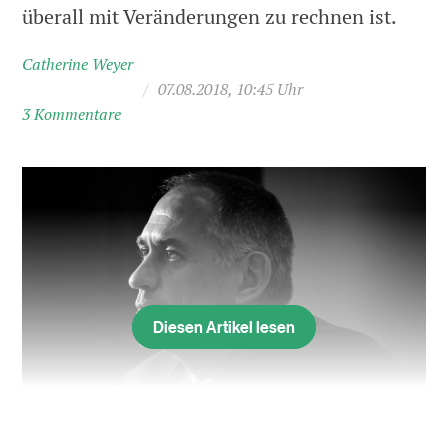
überall mit Veränderungen zu rechnen ist.
Catherine Weyer
/
07.08.2018, 10:45 Uhr
3 Kommentare
Diesen Artikel lesen
«Scherbenviertel» für Genossenschaften, «Filetstücke» für
Gutverdiener: Grossrat Jörg Vitelli greift die Politik von