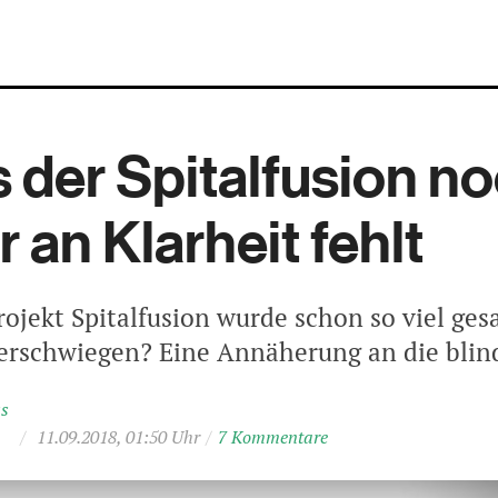
 der Spitalfusion n
 an Klarheit fehlt
jekt Spitalfusion wurde schon so viel ges
verschwiegen? Eine Annäherung an die blin
ss
/
11.09.2018, 01:50 Uhr
/
7 Kommentare