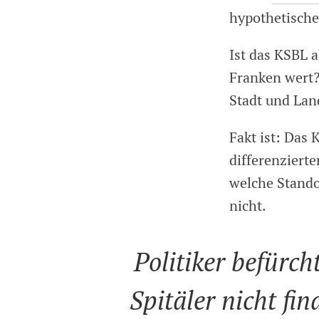
hypothetische
Ist das KSBL a
Franken wert? 
Stadt und Lan
Fakt ist: Das 
differenziert
welche Stando
nicht.
Politiker befürch
Spitäler nicht fin