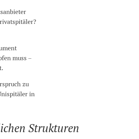
tsanbieter
rivatspitäler?
gument
mpfen muss –
t.
erspruch zu
nispitäler in
lichen Strukturen