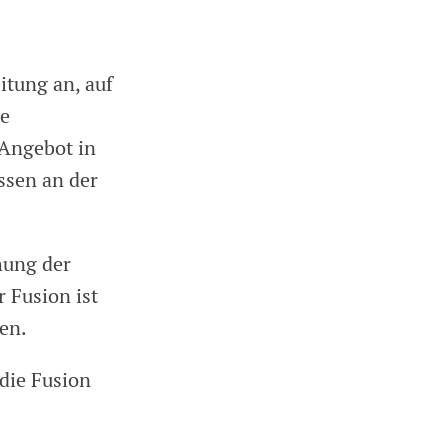
itung an, auf
ie
 Angebot in
ssen an der
hung der
r Fusion ist
ten.
 die Fusion
.