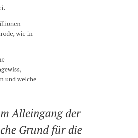
i.
illionen
rode, wie in
ne
ngewiss,
en und welche
eim Alleingang der
liche Grund für die