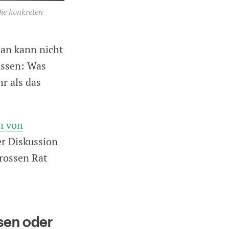
Die konkreten
Man kann nicht
issen: Was
r als das
n von
er Diskussion
rossen Rat
hsen oder