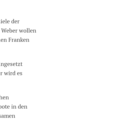
iele der
s Weber wollen
onen Franken
ingesetzt
r wird es
hen
bote in den
nsamen