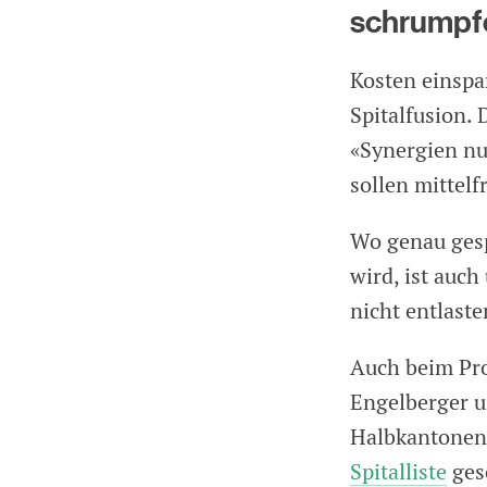
schrumpf
Kosten einspar
Spitalfusion.
«Synergien nu
sollen mittelf
Wo genau gesp
wird, ist auch
nicht entlaste
Auch beim Pr
Engelberger u
Halbkantonen 
Spitalliste
ges