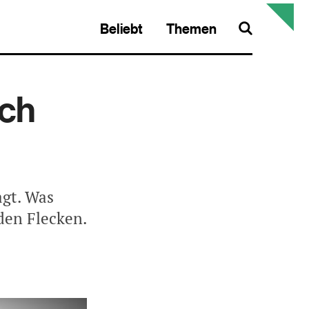
Beliebt
Themen
Search
och
agt. Was
den Flecken.