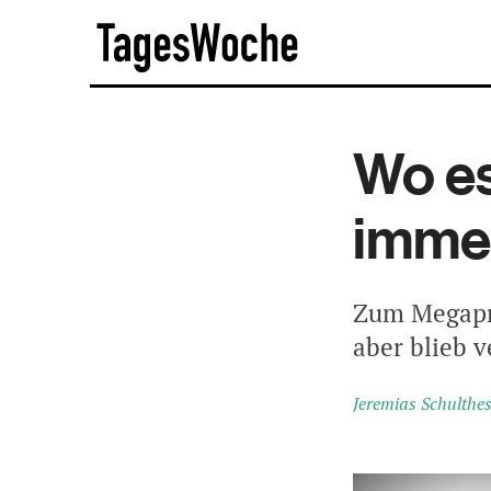
Skip
TagesWoche
to
content
Wo es
immer
Zum Megapro
aber blieb 
Jeremias Schulthe