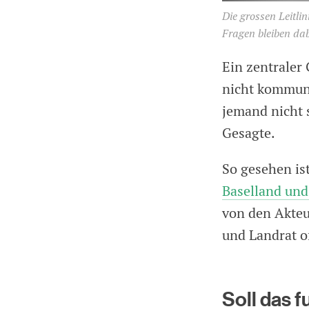
Die grossen Leitli
Fragen bleiben dab
Ein zentraler
nicht kommuni
jemand nicht 
Gesagte.
So gesehen is
Baselland und
von den Akteu
und Landrat of
Soll das f