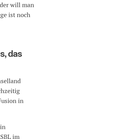
Oder will man
ge ist noch
s, das
aselland
hzeitig
Fusion in
in
 KSBL im