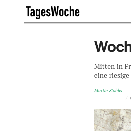
Skip
TagesWoche
to
content
Woche
Mitten in F
eine riesige
Martin Stohler
/