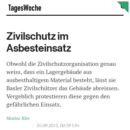
Skip
S
TagesWoche
to
content
Zivilschutz im
Asbesteinsatz
Obwohl die Zivilschutzorganisation genau
weiss, dass ein Lagergebäude aus
ausbesthaltigem Material besteht, lässt sie
Basler Zivilschützer das ­Gebäude abreissen.
Vergeblich protestieren diese gegen den
gefährlichen Einsatz.
Matieu Klee
/
05.09.2013, 00:39 Uhr