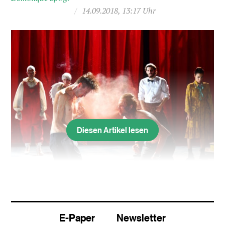
/
14.09.2018, 13:17 Uhr
Diesen Artikel lesen
Die Könige Arthur (Elias Eilinghoff) und Oswald (Michael
Wächter) im finalen Zweikampf.
E-Paper
Newsletter