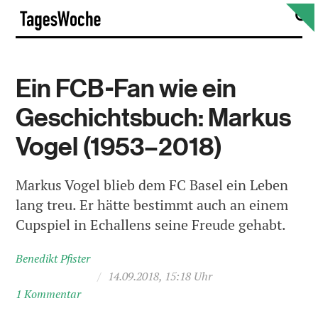
Skip
S
TagesWoche
to
content
Ein FCB-Fan wie ein
Geschichtsbuch: Markus
Vogel (1953–2018)
Markus Vogel blieb dem FC Basel ein Leben
lang treu. Er hätte bestimmt auch an einem
Cupspiel in Echallens seine Freude gehabt.
Benedikt Pfister
/
14.09.2018, 15:18 Uhr
1 Kommentar