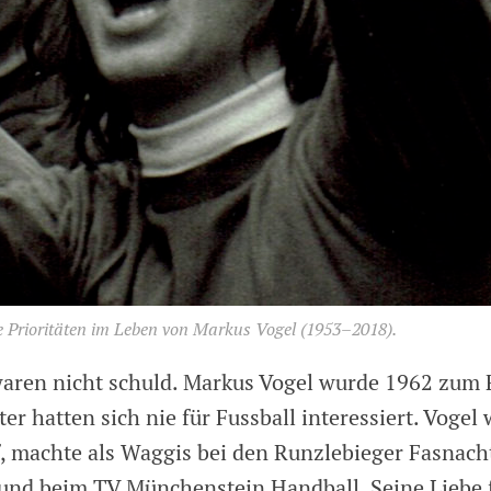
ie Prioritäten im Leben von Markus Vogel (1953–2018).
waren nicht schuld. Markus Vogel wurde 1962 zum
er hatten sich nie für Fussball interessiert. Vogel
f, machte als Waggis bei den Runzlebieger Fasnacht
 und beim TV Münchenstein Handball. Seine Liebe 