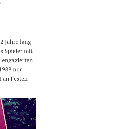
.
22 Jahre lang
s Spieler mit
m engagierten
 1988 nur
t an Festen