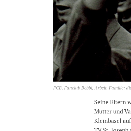
FCB, Fanclub Bebbi, Arbeit, Familie: d
Seine Eltern 
Mutter und Vat
Kleinbasel au
TV St. Joseph