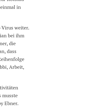
 einmal in
-Virus weiter.
ian bei ihm
ner, die
an, dass
Reihenfolge
bi, Arbeit,
ivitäten
s musste
by Ebner.