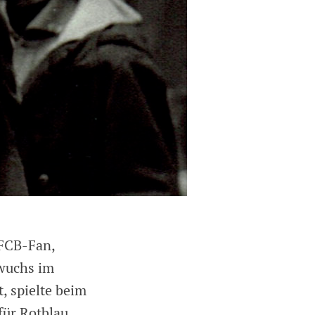
 FCB-Fan,
 wuchs im
, spielte beim
für Rotblau