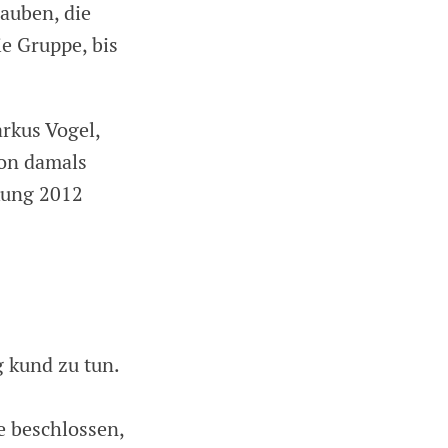
auben, die
ie Gruppe, bis
arkus Vogel,
von damals
kung 2012
 kund zu tun.
e beschlossen,