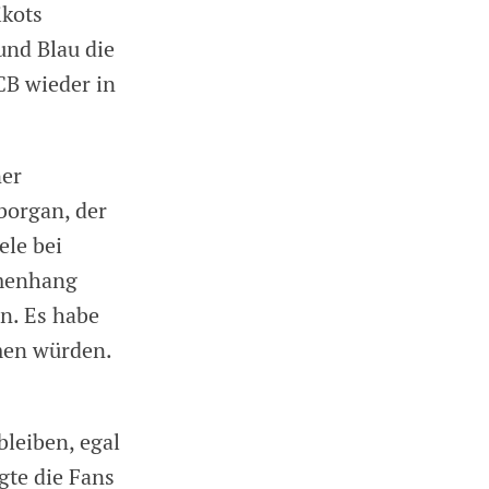
ikots
und Blau die
CB wieder in
ner
borgan, der
ele bei
mmenhang
n. Es habe
men würden.
bleiben, egal
gte die Fans