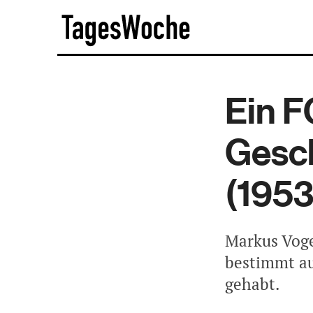
Skip
TagesWoche
to
content
Ein F
Gesch
(195
Markus Voge
bestimmt au
gehabt.