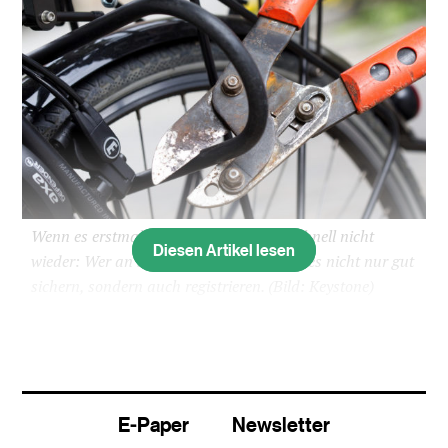
Wenn es erstmal weg ist, kommt es so schnell nicht
Diesen Artikel lesen
wieder: Wer an seinem Velo hängt, sollte es nicht nur gut
sichern, sondern auch registrieren.
(Bild: Keystone)
Man schreitet ratlos die Velostangen ab, schüttelt
den Kopf und gelobt, sich das nächste Mal genau
einzuprägen, wo man sein Gefährt abgestellt hat.
Doch irgendwann muss man einsehen: Das
E-Paper
Newsletter
Gefährt ist weg, von Langfingern abtransportiert.