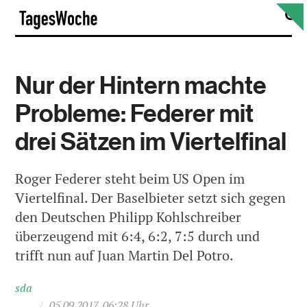
Skip
S
TagesWoche
to
content
Nur der Hintern machte
Probleme: Federer mit
drei Sätzen im Viertelfinal
Roger Federer steht beim US Open im
Viertelfinal. Der Baselbieter setzt sich gegen
den Deutschen Philipp Kohlschreiber
überzeugend mit 6:4, 6:2, 7:5 durch und
trifft nun auf Juan Martin Del Potro.
sda
/
05.09.2017, 06:28 Uhr