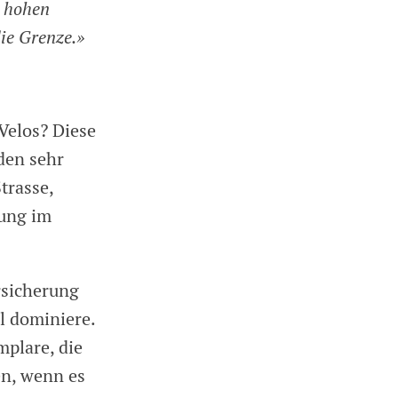
r hohen
ie Grenze.»
 Velos? Diese
den sehr
trasse,
lung im
rsicherung
l dominiere.
mplare, die
n, wenn es