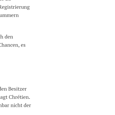
 Registrierung
nnummern
ch den
 Chancen, es
den Besitzer
agt Chrétien.
nbar nicht der