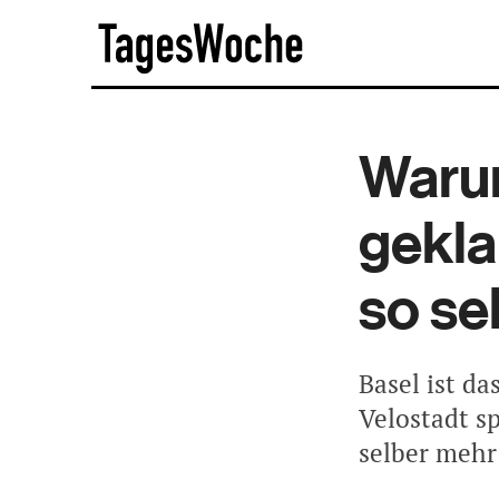
Skip
TagesWoche
to
content
Warum
gekla
so se
Basel ist d
Velostadt s
selber mehr