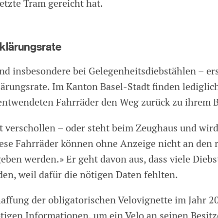
letzte Tram gereicht hat.
fklärungsrate
und insbesondere bei Gelegenheitsdiebstählen – ers
lärungsrate. Im Kanton Basel-Stadt finden lediglic
 entwendeten Fahrräder den Weg zurück zu ihrem B
bt verschollen – oder steht beim Zeughaus und wird
Diese Fahrräder können ohne Anzeige nicht an den
geben werden.» Er geht davon aus, dass viele Diebs
en, weil dafür die nötigen Daten fehlten.
haffung der obligatorischen Velovignette im Jahr 2
ötigen Informationen, um ein Velo an seinen Besitz