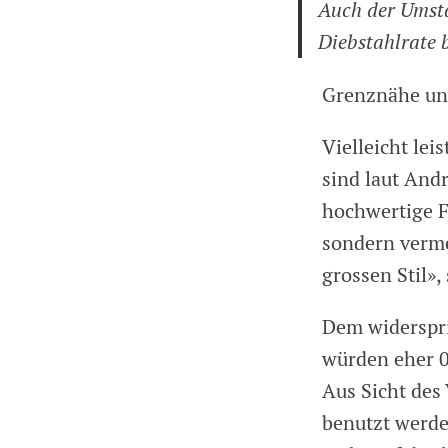
Auch der Umsta
Diebstahlrate 
Grenznähe und
Vielleicht lei
sind laut And
hochwertige F
sondern verme
grossen Stil», 
Dem widerspri
würden eher 0
Aus Sicht des 
benutzt werd