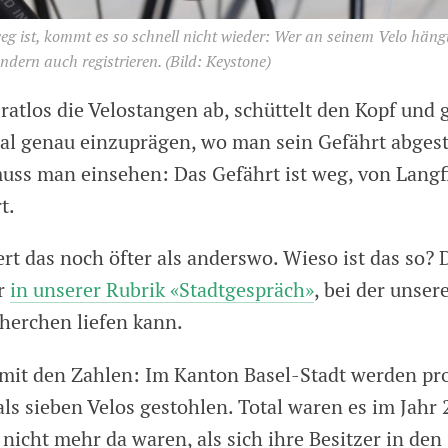
g ist, kommt es so schnell nicht wieder: Wer an seinem Velo hängt,
ondern auch registrieren.
(Bild: Keystone)
ratlos die Velostangen ab, schüttelt den Kopf und g
al genau einzuprägen, wo man sein Gefährt abgeste
ss man einsehen: Das Gefährt ist weg, von Langf
t.
ert das noch öfter als anderswo. Wieso ist das so? 
er
in unserer Rubrik «Stadtgespräch»
, bei der unser
cherchen liefen kann.
mit den Zahlen: Im Kanton Basel-Stadt werden pr
als sieben Velos gestohlen. Total waren es im Jahr
 nicht mehr da waren, als sich ihre Besitzer in den 