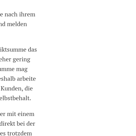
he nach ihrem
und melden
liktsumme das
eher gering
tsumme mag
eshalb arbeite
 Kunden, die
elbstbehalt.
der mit einem
direkt bei der
 es trotzdem