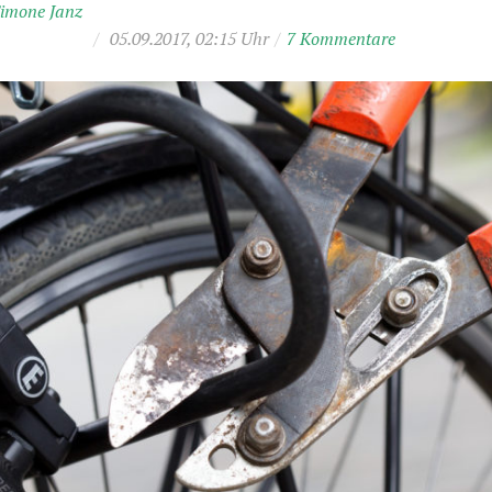
imone Janz
/
05.09.2017, 02:15 Uhr
/
7 Kommentare