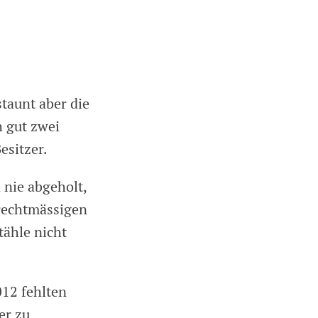
taunt aber die
h gut zwei
esitzer.
 nie abgeholt,
 rechtmässigen
tähle nicht
012 fehlten
er zu