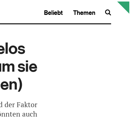
Beliebt
Themen
Search
elos
um sie
hen)
d der Faktor
könnten auch