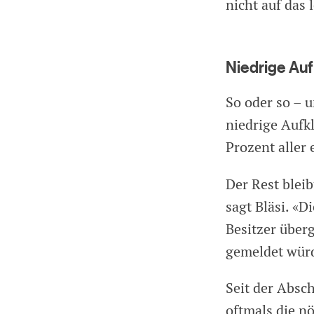
nicht auf das 
Niedrige Au
So oder so – 
niedrige Aufk
Prozent aller
Der Rest blei
sagt Bläsi. «
Besitzer über
gemeldet würd
Seit der Absc
oftmals die n