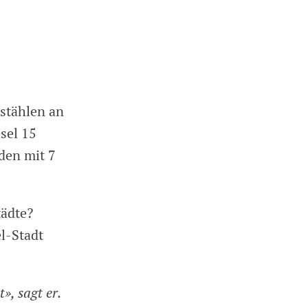
stählen an
sel 15
den mit 7
tädte?
el-Stadt
», sagt er.