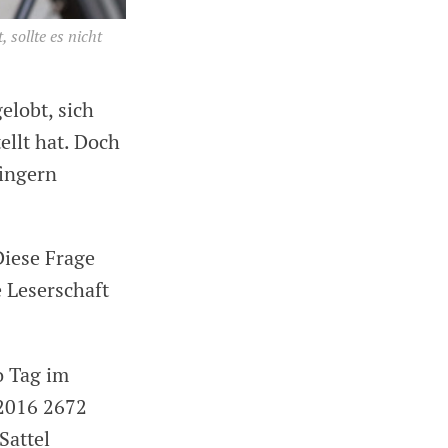
 sollte es nicht
elobt, sich
llt hat. Doch
ingern
Diese Frage
e Leserschaft
o Tag im
 2016 2672
Sattel