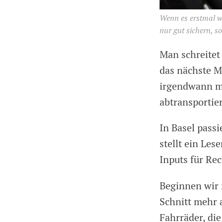
Wenn es erstmal we
nur gut sichern, s
Man schreitet 
das nächste M
irgendwann mu
abtransportier
In Basel passi
stellt ein Les
Inputs für Re
Beginnen wir 
Schnitt mehr 
Fahrräder, die