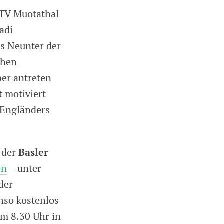
KTV Muotathal
adi
ls Neunter der
chen
ber antreten
 motiviert
 Engländers
Basler
t der
en
– unter
der
nso kostenlos
um 8.30 Uhr in