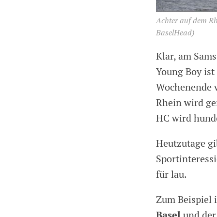
Achter auf dem Rh
BaselHead)
Klar, am Samst
Young Boy ist 
Wochenende vo
Rhein wird ge
HC wird hunder
Heutzutage gib
Sportinteress
für lau.
Zum Beispiel 
Basel
und de