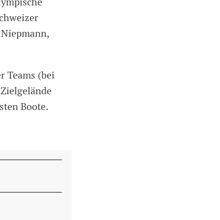
Olympische
Schweizer
n Niepmann,
r Teams (bei
-Zielgelände
rsten Boote.