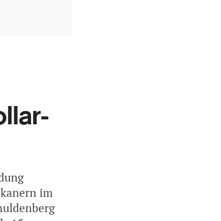
llar-
ldung
ikanern im
chuldenberg