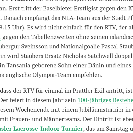
. Erst tritt der Baselbieter Erstligist gegen den 
). Danach empfängt das NLA-Team aus der Stadt Pf
.15 Uhr). Es wird nicht einfach für den RTV, der a
A
gegen den Tabellenzweiten ohne seinen isländis
ubergur Sveinsson und Nationalgoalie Pascal Stau
n wird Staubers Ersatz Nicholas Satchwell doppelt
 in Tansania geborene Sohn einer Dänin und eines
 das englische Olympia-Team empfehlen.
dass der RTV für einmal im Prattler Exil antritt, is
 Der feiert in diesem Jahr sein
100-jähriges Besteh
esem Wochenende mit einem Jubiläumsturnier in 
mit Frauen- und Männerteams. Der Eintritt ist ebe
asler Lacrosse-Indoor-Turnier
, das am Samstag 