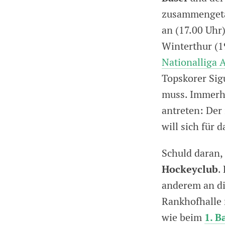
zusammengetan
an (17.00 Uhr
Winterthur (19
Nationalliga 
Topskorer Sig
muss. Immerhi
antreten: Der
will sich für
Schuld daran, 
Hockeyclub
.
anderem an di
Rankhofhalle 
1. B
wie beim