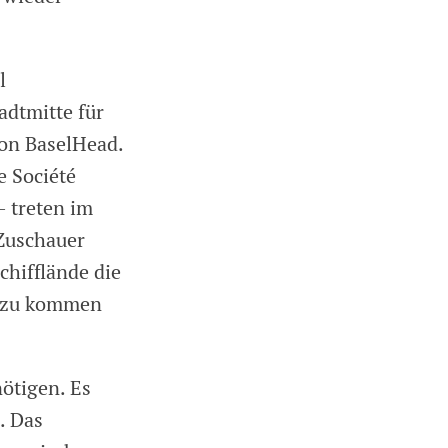
l
adtmitte für
von BaselHead.
e Société
– treten im
 Zuschauer
chifflände die
t zu kommen
ötigen. Es
. Das