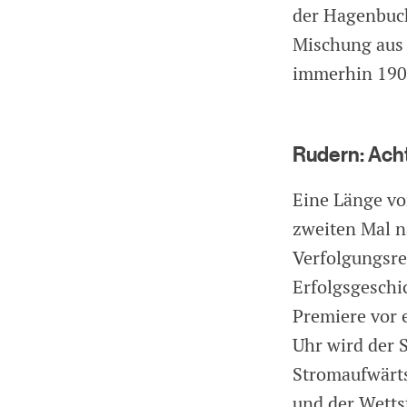
der Hagenbuch
Mischung aus 
immerhin 190
Rudern: Ach
Eine Länge vo
zweiten Mal n
Verfolgungsr
Erfolgsgeschic
Premiere vor 
Uhr wird der 
Stromaufwärts
und der Wetts