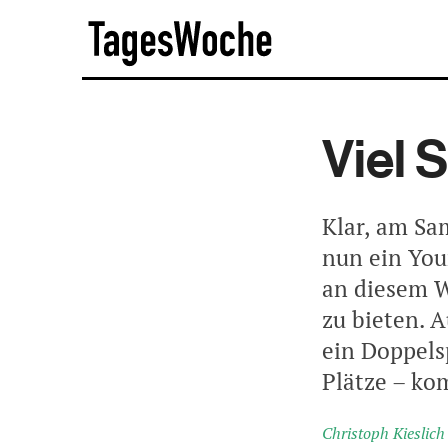
Skip
TagesWoche
to
content
Viel 
Klar, am Sam
nun ein Youn
an diesem 
zu bieten. 
ein Doppelsp
Plätze – ko
Christoph Kieslich