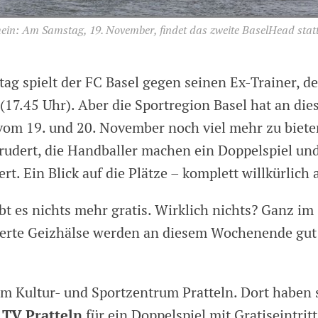
ein: Am Samstag, 19. November, findet das zweite BaselHead statt
ag spielt der FC Basel gegen seinen Ex-Trainer, d
(17.45 Uhr). Aber die Sportregion Basel hat an di
m 19. und 20. November noch viel mehr zu biete
rudert, die Handballer machen ein Doppelspiel und
t. Ein Blick auf die Plätze – komplett willkürlich
t es nichts mehr gratis. Wirklich nichts? Ganz im
ierte Geizhälse werden an diesem Wochenende gut
im Kultur- und Sportzentrum Pratteln. Dort haben 
TV Pratteln
r
für ein Doppelspiel mit Gratiseintritt