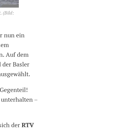
.
(Bild:
er nun ein
esem
n. Auf dem
 der Basler
 ausgewählt.
 Gegenteil!
 unterhalten –
RTV
sich der