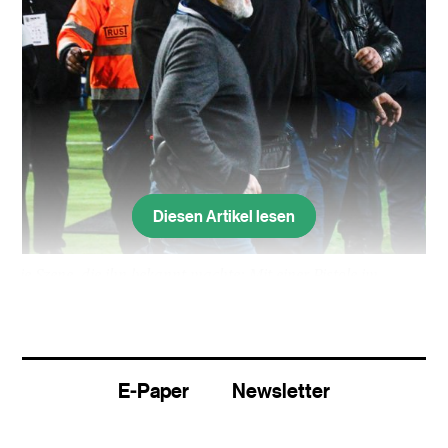
Diesen Artikel lesen
Die Szene, die ihn bekannt machte: Mit einer Pistole im
Gürtelhalfter stürmt PAOK-Präsident Ivan Savvidis am 11.
März 2018 aufs Spielfeld und sorgt für einen Spielabbruch.
Am Sonntag liess «Metrosport» genüsslich
E-Paper
Newsletter
enttäuschte Fans des FC Basel zu Wort kommen.
Die Sportzeitung aus Thessaloniki wählte nach der