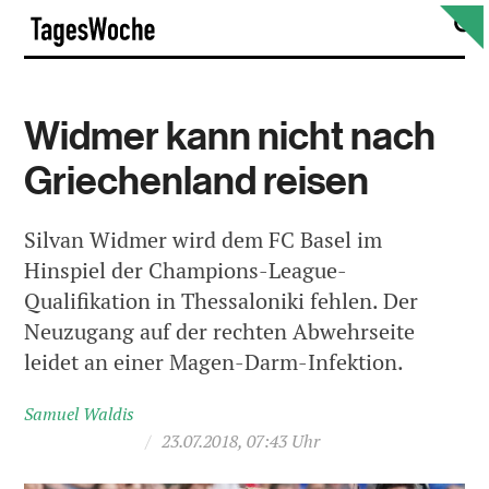
Skip
S
TagesWoche
to
content
Widmer kann nicht nach
Griechenland reisen
Silvan Widmer wird dem FC Basel im
Hinspiel der Champions-League-
Qualifikation in Thessaloniki fehlen. Der
Neuzugang auf der rechten Abwehrseite
leidet an einer Magen-Darm-Infektion.
Samuel Waldis
/
23.07.2018, 07:43 Uhr