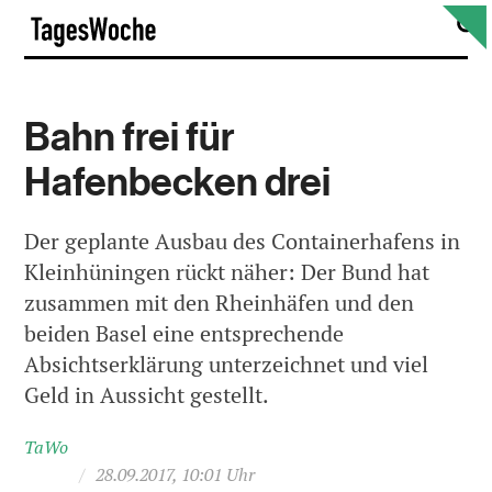
Skip
S
TagesWoche
to
content
Bahn frei für
Hafenbecken drei
Der geplante Ausbau des Containerhafens in
Kleinhüningen rückt näher: Der Bund hat
zusammen mit den Rheinhäfen und den
beiden Basel eine entsprechende
Absichtserklärung unterzeichnet und viel
Geld in Aussicht gestellt.
TaWo
/
28.09.2017, 10:01 Uhr