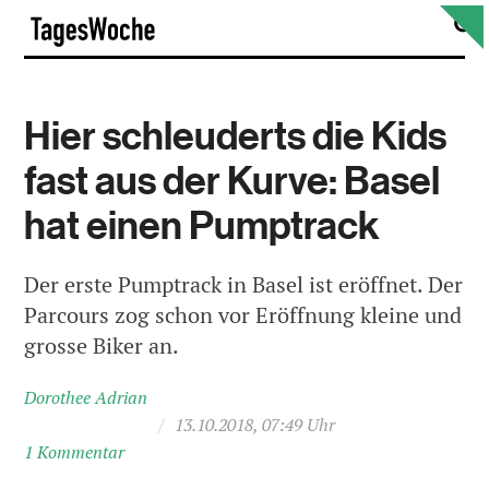
Skip
S
TagesWoche
to
content
Hier schleuderts die Kids
fast aus der Kurve: Basel
hat einen Pumptrack
Der erste Pumptrack in Basel ist eröffnet. Der
Parcours zog schon vor Eröffnung kleine und
grosse Biker an.
Dorothee Adrian
/
13.10.2018, 07:49 Uhr
1 Kommentar