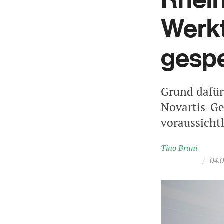
Werk
gespe
Grund dafür
Novartis-Ge
voraussichtl
Tino Bruni
/
04.0