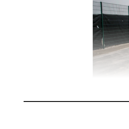
Der Rheinuferweg b
nicht viel einlade