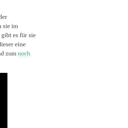
der
 sie im
ibt es für sie
dieser eine
end zum
noch