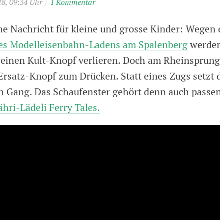
18, 09:34 Uhr
/
1 Kommentar
che Nachricht für kleine und grosse Kinder: Wegen 
des Modelleisenbahn-Ladens am Spalenberg
werden
inen Kult-Knopf verlieren. Doch am Rheinsprung g
Ersatz-Knopf zum Drücken. Statt eines Zugs setzt 
in Gang. Das Schaufenster gehört denn auch pass
hri-Lädeli Ferry Tales.