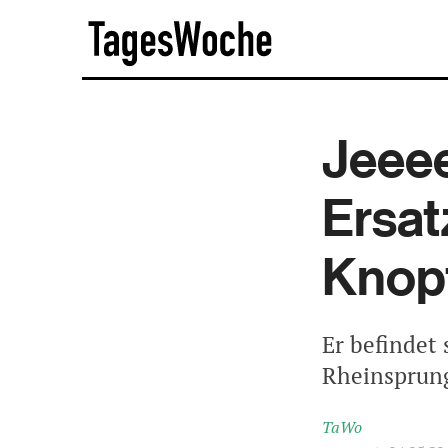
Skip
TagesWoche
to
content
Jeeee
Ersat
Knop
Er befindet
Rheinsprun
TaWo