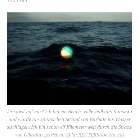
12:13 Uhr
Wer spielt mit mir? Ich bin ein Beach-Volleyball aus Kunststoff
und wurde am spanischen Strand von Barbate ins Wasser
geschlagen. Ich bin schon elf Kilometer weit durch die Strasse
von Gibraltar getrieben.
(Bild: REUTERS/Jon Nazca)