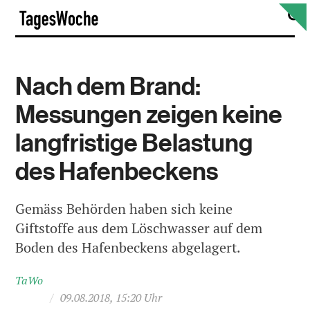
Skip
S
TagesWoche
to
content
Nach dem Brand:
Messungen zeigen keine
langfristige Belastung
des Hafenbeckens
Gemäss Behörden haben sich keine
Giftstoffe aus dem Löschwasser auf dem
Boden des Hafenbeckens abgelagert.
TaWo
/
09.08.2018, 15:20 Uhr