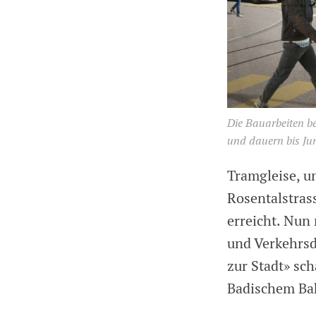
Die Bauarbeiten be
und dauern bis Jun
Tramgleise, u
Rosentalstras
erreicht. Nun
und Verkehrs
zur Stadt» sc
Badischem Ba