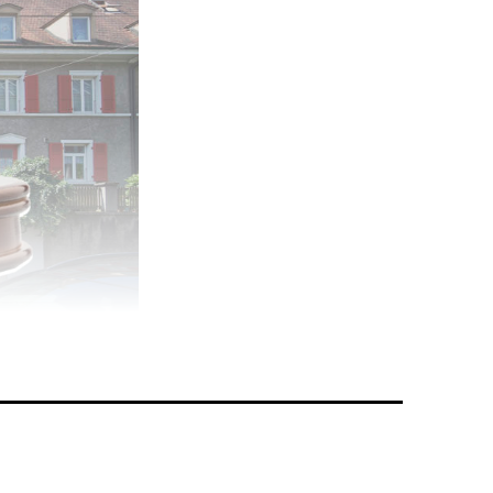
ee.
nd
strigen
ne