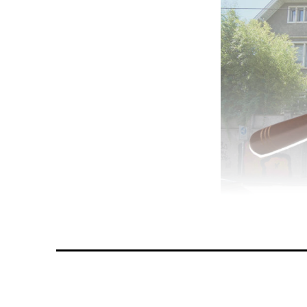
Der Zuschlag für 
Serhad Karate
Kulturvereins
Nachmittag. F