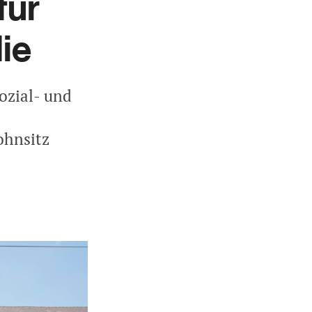
für
ie
ozial- und
ohnsitz