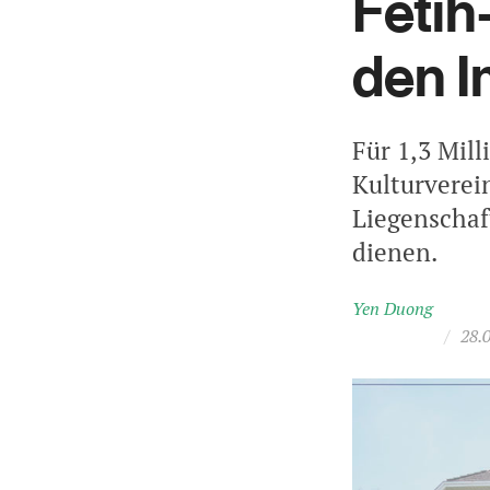
Fetih
den I
Für 1,3 Mill
Kulturverei
Liegenschaf
dienen.
Yen Duong
/
28.