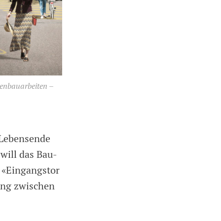
senbauarbeiten –
 Lebensende
will das Bau-
 «Eingangstor
ung zwischen