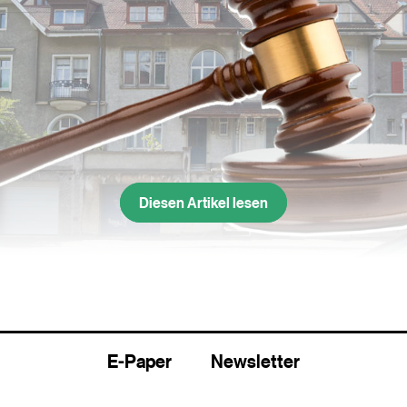
Diesen Artikel lesen
das Haus an der Gundeldingerstrasse 394 ging an die Fetih-Mosch
kin, Präsident des Türkisch-Islamischen Sozial- u
 beider Basel, klingt immer noch aufgeregt vom ge
E-Paper
Newsletter
ür 1,3 Millionen Franken hat die
Fetih-Moschee
ei