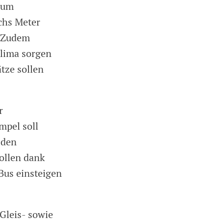
aum
chs Meter
. Zudem
klima sorgen
ätze sollen
r
mpel soll
 den
ollen dank
Bus einsteigen
Gleis- sowie