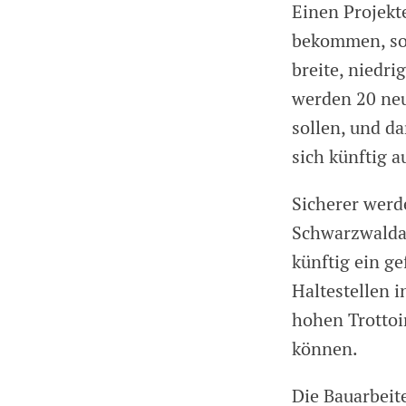
Einen Projekt
bekommen, sol
breite, niedri
werden 20 neu
sollen, und da
sich künftig 
Sicherer werd
Schwarzwaldal
künftig ein g
Haltestellen 
hohen Trottoi
können.
Die Bauarbeit