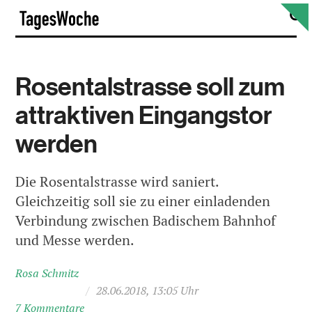
Skip
S
TagesWoche
to
content
Rosentalstrasse soll zum
attraktiven Eingangstor
werden
Die Rosentalstrasse wird saniert.
Gleichzeitig soll sie zu einer einladenden
Verbindung zwischen Badischem Bahnhof
und Messe werden.
Rosa Schmitz
/
28.06.2018, 13:05 Uhr
7 Kommentare