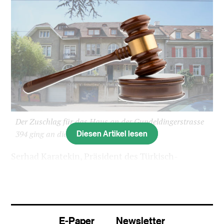
Der Zuschlag für das Haus an der Gundeldingerstrasse
Diesen Artikel lesen
394 ging an die Fetih-Moschee.
Serhad Karatekin, Präsident des Türkisch-
Islamischen Sozial- und Kulturvereins beider
Basel, klingt immer noch aufgeregt vom gestrigen
Nachmittag. Für 1,3 Millionen Franken hat die
Fetih-Moschee
eine
Liegenschaft an der
E-Paper
Newsletter