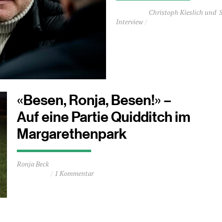
Durchschnittliche
Christoph Kieslich
Lesezeit
Interview
ca.
8
Minuten
«Besen, Ronja, Besen!» –
Auf eine Partie Quidditch im
Margarethenpark
Durchschnittliche
Ronja Beck
Lesezeit
1 Kommentar
ca.
2
Minuten