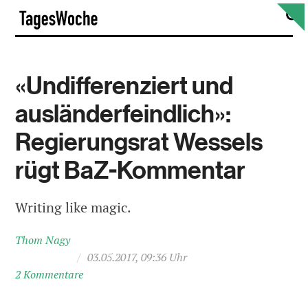
Skip
S
TagesWoche
to
content
«Undifferenziert und
ausländerfeindlich»:
Regierungsrat Wessels
rügt BaZ-Kommentar
Writing like magic.
Thom Nagy
/
03.05.2017, 09:36 Uhr
2 Kommentare