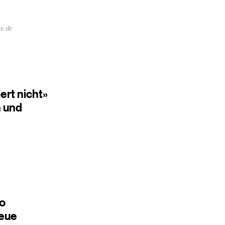
e.de
ert nicht»
n und
So
neue