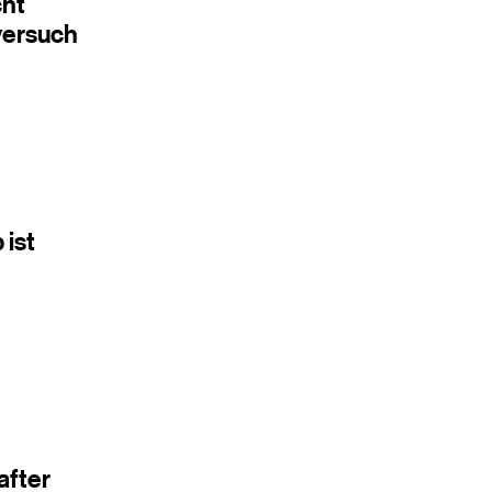
cht
versuch
ist
after