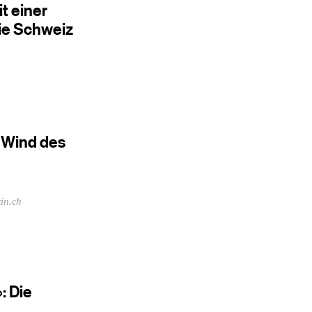
t einer
ie Schweiz
r Wind des
in.ch
: Die