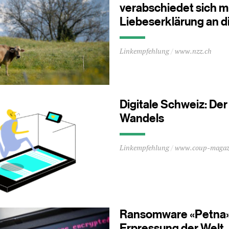
verabschiedet sich mi
Liebeserklärung an d
Durchschnittliche
Linkempfehlung
www.nzz.ch
Lesezeit
ca.
0
Minuten
Digitale Schweiz: De
Wandels
Durchschnittliche
Linkempfehlung
www.coup-magaz
Lesezeit
ca.
0
Minuten
Ransomware «Petna»
Erpressung der Welt