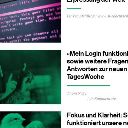
Durchschnittliche
Linkempfehlung
www.sueddeutsch
Lesezeit
ca.
0
Minuten
«Mein Login funktioni
sowie weitere Frage
Antworten zur neuen
TagesWoche
Durchschnittliche
Thom Nagy
Lesezeit
46 Kommentare
ca.
1
Minuten
Fokus und Klarheit: 
funktioniert unsere 