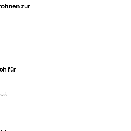
rohnen zur
ch für
e.de