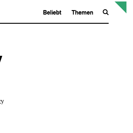
Beliebt
Themen
Search
y
gy