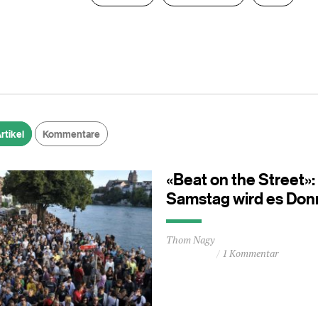
rtikel
Kommentare
«Beat on the Street»
Samstag wird es Don
Durchschnittliche
Thom Nagy
Lesezeit
1 Kommentar
ca.
0
Minuten