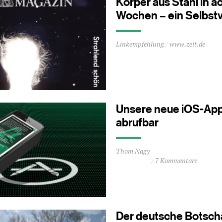
Körper aus Stahl in a
Wochen – ein Selbst
Durchschnittliche
Linkempfehlung
www.zeit.de
Lesezeit
ca.
0
Minuten
Unsere neue iOS-App 
abrufbar
Durchschnittliche
Thom Nagy
Lesezeit
7 Kommentare
ca.
0
Minuten
Der deutsche Botsch