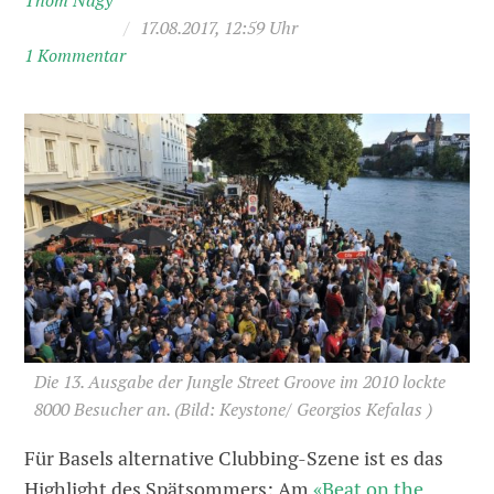
Thom Nagy
/
17.08.2017, 12:59 Uhr
1 Kommentar
Die 13. Ausgabe der Jungle Street Groove im 2010 lockte
8000 Besucher an.
(Bild: Keystone/ Georgios Kefalas )
Für Basels alternative Clubbing-Szene ist es das
Highlight des Spätsommers: Am
«Beat on the