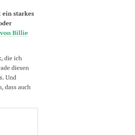
 ein starkes
 oder
von Billie
, die ich
rade diesen
s. Und
n, dass auch