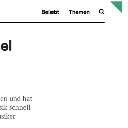
Beliebt
Themen
Search
el
ten und hat
ik schnell
siker