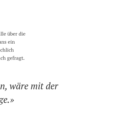
lle über die
ans ein
ächlich
ach gefragt.
n, wäre mit der
ge.»