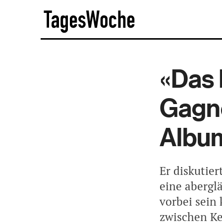
Skip
TagesWoche
to
content
«Das 
Gagne
Album
Er diskutie
eine abergl
vorbei sein
zwischen Ke