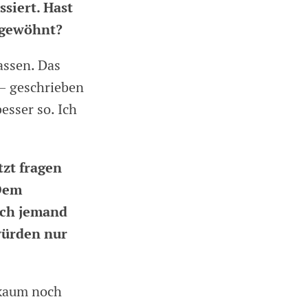
ssiert. Hast
 gewöhnt?
assen. Das
 – geschrieben
 besser so. Ich
tzt fragen
 Dem
sich jemand
würden nur
o kaum noch