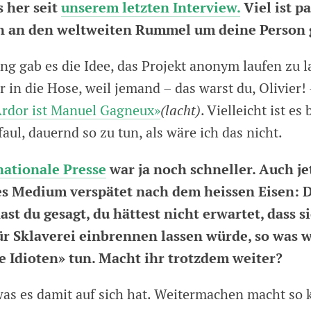
s her seit
unserem letzten Interview.
Viel ist pa
on an den weltweiten Rummel um deine Person
g gab es die Idee, das Projekt anonym laufen zu l
 in die Hose, weil jemand – das warst du, Olivier!
Ardor ist Manuel Gagneux»
(lacht)
. Vielleicht ist es
aul, dauernd so zu tun, als wäre ich das nicht.
nationale Presse
war ja noch schneller. Auch je
les Medium verspätet nach dem heissen Eisen:
st du gesagt, du hättest nicht erwartet, dass 
ür Sklaverei einbrennen lassen würde, so was 
e Idioten» tun. Macht ihr trotzdem weiter?
, was es damit auf sich hat. Weitermachen macht s