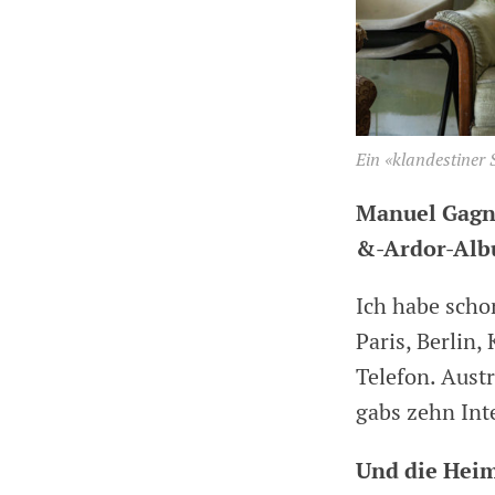
Ein «klandestiner
Manuel Gagne
&-Ardor-Al
Ich habe scho
Paris, Berlin
Telefon. Aust
gabs zehn Int
Und die Heim