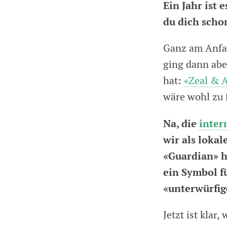
Ein Jahr ist e
du dich sch
Ganz am Anfan
ging dann aber
hat:
«Zeal & 
wäre wohl zu f
Na, die
inter
wir als loka
«Guardian» ha
ein Symbol f
«unterwürfig
Jetzt ist klar