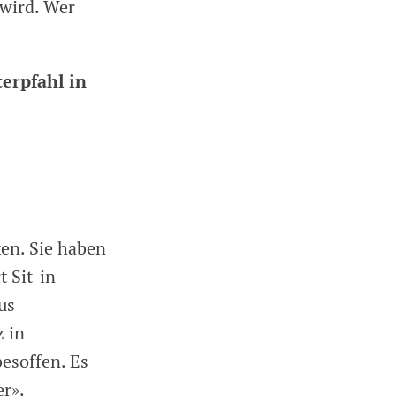
wird. Wer
terpfahl in
ken. Sie haben
 Sit-in
us
z in
esoffen. Es
er».