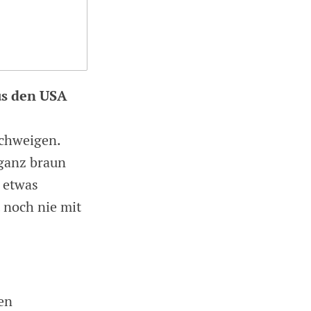
us den USA
schweigen.
 ganz braun
 etwas
t noch nie mit
en