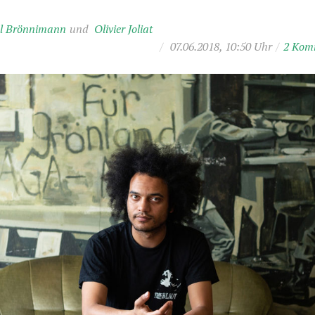
el Brönnimann
Olivier Joliat
/
07.06.2018, 10:50 Uhr
/
2 Kom