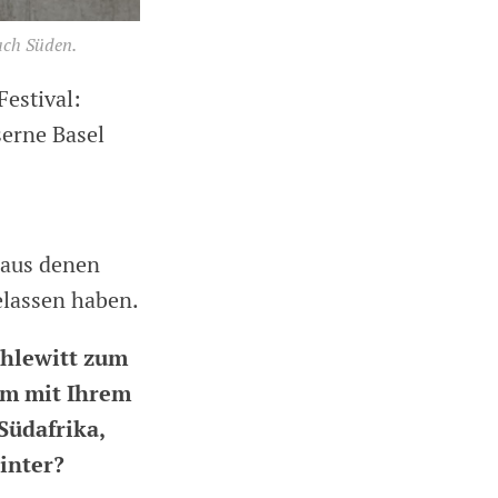
nach Süden.
Festival:
serne Basel
 aus denen
elassen haben.
chlewitt zum
um mit Ihrem
Südafrika,
inter?