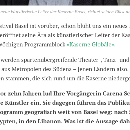
neue künstlerische Leiter der Kaserne Basel, richtet seinen Blick 
tival Basel ist vorüber, schon blüht uns ein neues 
röffnet seine Ära als künstlerischer Leiter der Ka
wöchigen Programmblock
«Kaserne Globâle»
.
 werden spartenübergreifende Theater-, Tanz- und
 aus Metropolen des Südens – jenen Ländern also,
en stammen, die sich rund um die Kaserne niederg
vor zehn Jahren lud Ihre Vorgängerin Carena S
le Künstler ein. Sie dagegen
führen das Publik
ogramm geografisch weit von Basel weg: nach 
gypten, in den Libanon. Was ist die Aussage dah