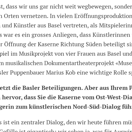
st, dass wir uns gar nicht weit wegbewegen, sonder
 Orten vernetzen. In vielen Eröffnungsproduktio
 und Künstler aus Basel vertreten, als Mitspieleri
s war es ein grosses Anliegen, dass Künstlerinnen
er Öffnung der Kaserne Richtung Süden beteiligt si
iel im Musikprojekt von vier Frauen aus Basel un
im musikalischen Dokumentartheaterprojekt «Muse
sler Puppenbauer Marius Kob eine wichtige Rolle sp
jetzt die Basler Beteiligungen. Aber aus Ihre
h hervor, dass Sie die Kaserne vom Ost-West-Di
gerin zum künstlerischen Nord-Süd-Dialog füh
 ist ein zentraler Dialog, den wir heute führen mü
efälle ist gigantisch; wir sehen ja, was für Ausw