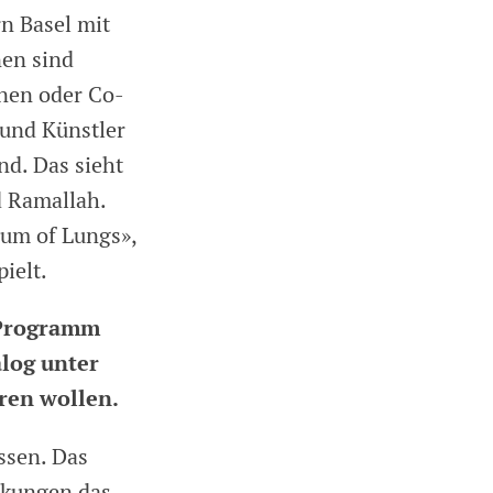
n Basel mit
nen sind
nnen oder Co-
 und Künstler
nd. Das sieht
d Ramallah.
um of Lungs»,
ielt.
m Programm
alog unter
ren wollen.
ssen. Das
irkungen das