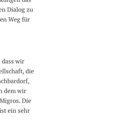
en Dialog zu
den Weg für
, dass wir
llschaft, die
achbardorf,
in dem wir
 Migros. Die
st ein sehr