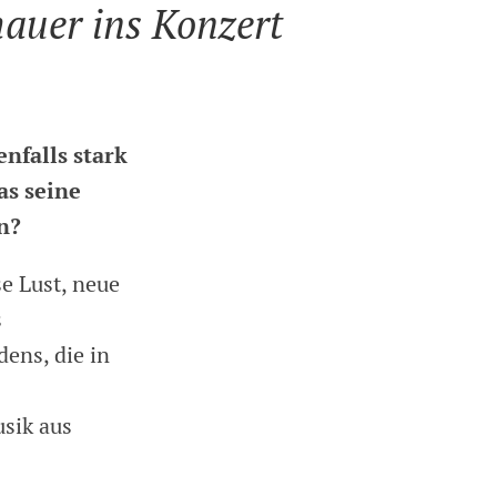
hauer ins Konzert
nfalls stark
as seine
n?
se Lust, neue
s
ens, die in
sik aus