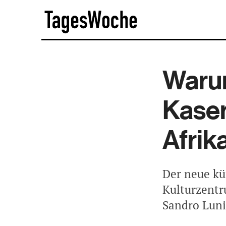
Skip
TagesWoche
to
content
Warum
Kase
Afrik
Der neue kü
Kulturzentr
Sandro Luni