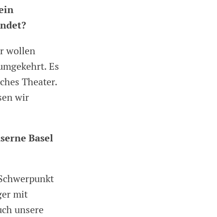
ein
indet?
r wollen
 umgekehrt. Es
ches Theater.
sen wir
serne Basel
 Schwerpunkt
ger mit
uch unsere