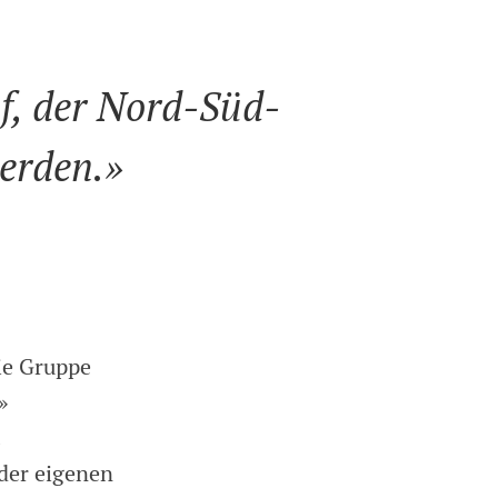
f, der Nord-Süd-
werden.»
ie Gruppe
»
 der eigenen