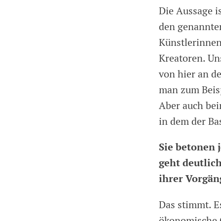
Die Aussage i
den genannten
Künstlerinnen
Kreatoren. Un
von hier an d
man zum Beisp
Aber auch be
in dem der Ba
Sie betonen 
geht deutlic
ihrer Vorgän
Das stimmt. Es
ökonomische G