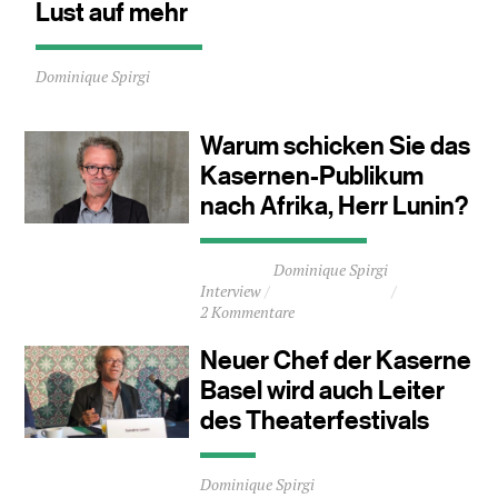
Lust auf mehr
Durchschnittliche
Dominique Spirgi
Lesezeit
ca.
1
Warum schicken Sie das
Minuten
Kasernen-Publikum
nach Afrika, Herr Lunin?
Durchschnittliche
Dominique Spirgi
Lesezeit
Interview
ca.
2 Kommentare
2
Minuten
Neuer Chef der Kaserne
Basel wird auch Leiter
des Theaterfestivals
Durchschnittliche
Dominique Spirgi
Lesezeit