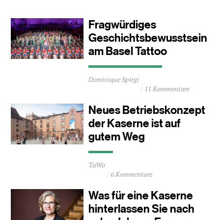
ca.
0
Fragwürdiges
Minuten
Geschichtsbewusstsein
am Basel Tattoo
Durchschnittliche
Dominique Spirgi
Lesezeit
11 Kommentare
ca.
1
Neues Betriebskonzept
Minuten
der Kaserne ist auf
gutem Weg
Durchschnittliche
TaWo
Lesezeit
6 Kommentare
ca.
0
Was für eine Kaserne
Minuten
hinterlassen Sie nach