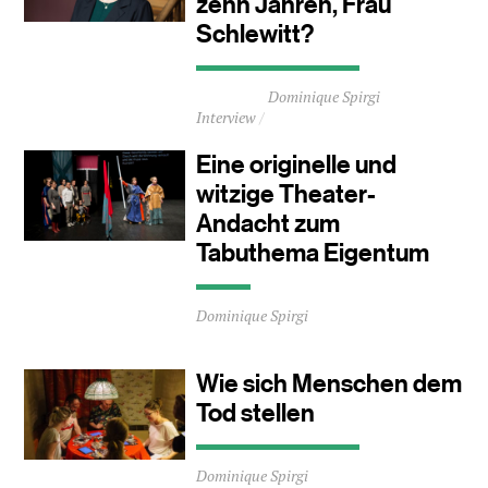
zehn Jahren, Frau
Schlewitt?
Durchschnittliche
Dominique Spirgi
Lesezeit
Interview
ca.
3
Eine originelle und
Minuten
witzige Theater-
Andacht zum
Tabuthema Eigentum
Durchschnittliche
Dominique Spirgi
Lesezeit
ca.
0
Wie sich Menschen dem
Minuten
Tod stellen
Durchschnittliche
Dominique Spirgi
Lesezeit