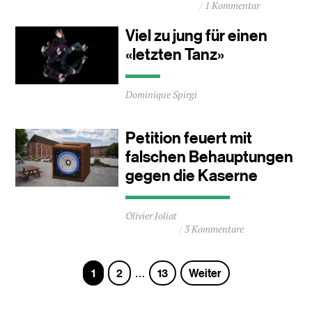
1 Kommentar
ca.
1
Viel zu jung für einen
Minuten
«letzten Tanz»
Durchschnittliche
Dominique Spirgi
Lesezeit
ca.
0
Petition feuert mit
Minuten
falschen Behauptungen
gegen die Kaserne
Durchschnittliche
Olivier Joliat
Lesezeit
3 Kommentare
ca.
1
Minuten
Seite
Seite
Seite
1
2
13
Weiter
…