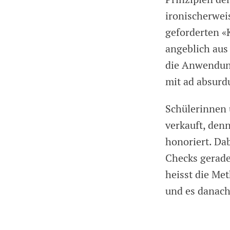
ironischerwei
geforderten «
angeblich aus
die Anwendung
mit ad absurd
Schülerinnen
verkauft, den
honoriert. Da
Checks gerade 
heisst die Me
und es danach