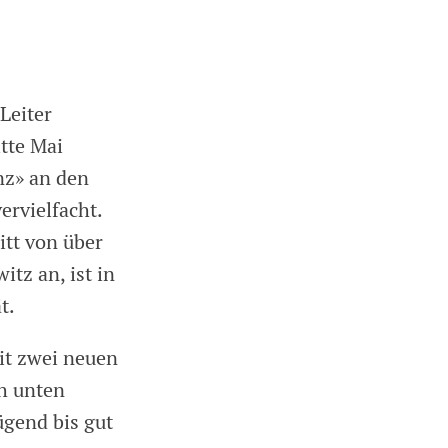
Leiter
tte Mai
nz» an den
ervielfacht.
itt von über
tz an, ist in
ät.
it zwei neuen
h unten
ügend bis gut