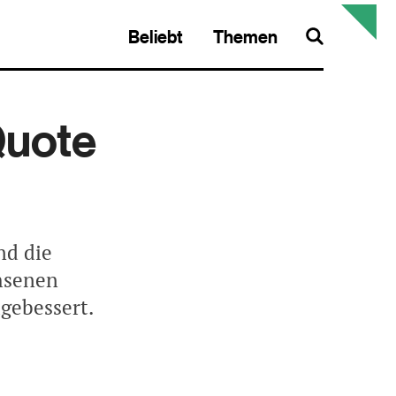
Beliebt
Themen
Search
Quote
nd die
hsenen
gebessert.