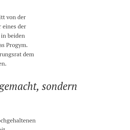
tt von der
r eines der
 in beiden
das Progym.
erungsrat dem
en.
 gemacht, sondern
ochgehaltenen
it