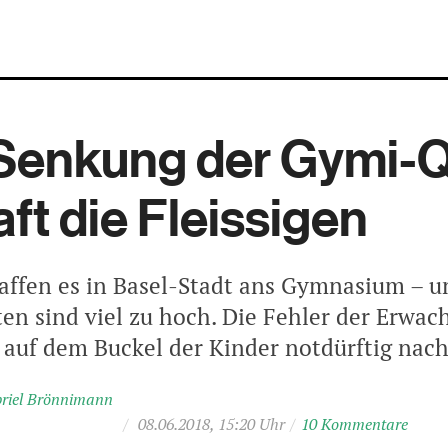
 Senkung der Gymi-
aft die Fleissigen
haffen es in Basel-Stadt ans Gymnasium – u
n sind viel zu hoch. Die Fehler der Erwac
auf dem Buckel der Kinder notdürftig nach
riel Brönnimann
/
08.06.2018, 15:20 Uhr
/
10 Kommentare