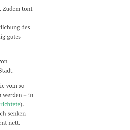
». Zudem tönt
tlichung des
ig gutes
von
Stadt.
die vom so
n werden – in
richtete
).
ich senken –
nt nett.