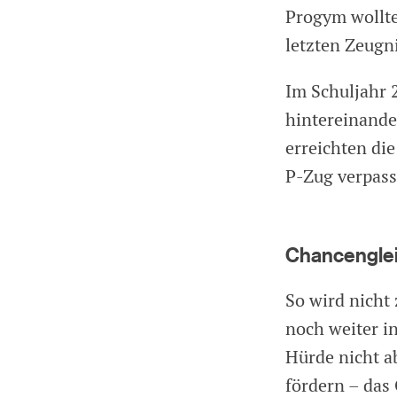
Progym wollte
letzten Zeugn
Im Schuljahr 
hintereinande
erreichten di
P-Zug verpasst
Chancenglei
So wird nicht
noch weiter i
Hürde nicht a
fördern – das