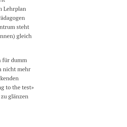
m Lehrplan
 Pädagogen
entrum steht
nnen) gleich
n für dumm
n nicht mehr
eckenden
g to the test»
 zu glänzen