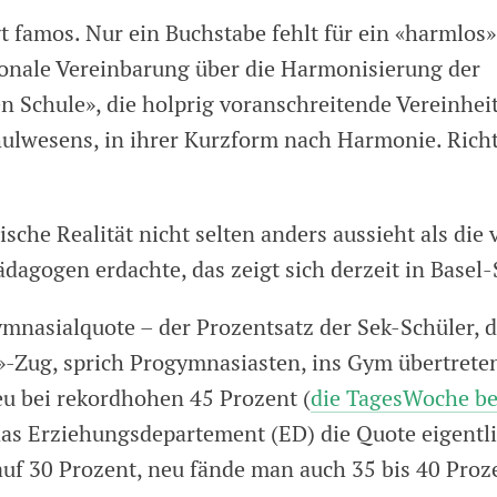
t famos. Nur ein Buchstabe fehlt für ein «harmlos
tonale Vereinbarung über die Harmonisierung der
en Schule», die holprig voranschreitende Vereinhei
ulwesens, in ihrer Kurzform nach Harmonie. Richt
ische Realität nicht selten anders aussieht als die 
dagogen erdachte, das zeigt sich derzeit in Basel-
Gymnasialquote – der Prozentsatz der Sek-Schüler, 
-Zug, sprich Progymnasiasten, ins Gym übertrete
eu bei rekordhohen 45 Prozent (
die TagesWoche be
das Erziehungsdepartement (ED) die Quote eigentl
auf 30 Prozent, neu fände man auch 35 bis 40 Proze