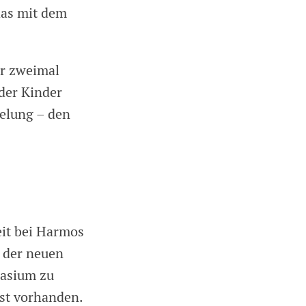
das mit dem
er zweimal
der Kinder
gelung – den
eit bei Harmos
n der neuen
nasium zu
ist vorhanden.