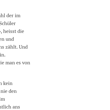
ahl der im
Schüler
 heisst die
en und
ns zählt. Und
in.
wie man es von
h kein
 nie den
 im
tlich ans