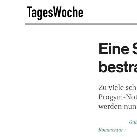
Skip
TagesWoche
to
content
Eine
bestr
Zu viele sc
Progym-Note
werden nun 
Gab
Kommentar
/