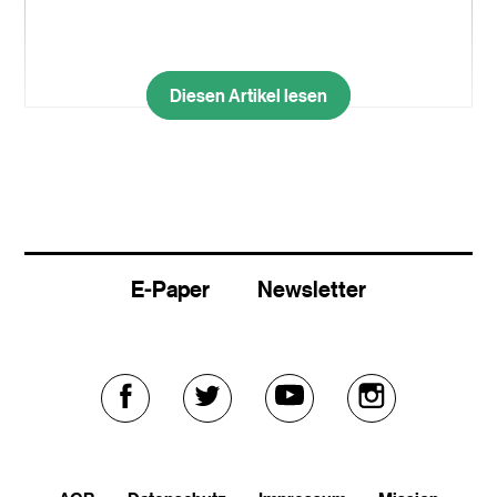
Diesen Artikel lesen
E-Paper
Newsletter
Externer
Externer
Externer
Externer
Link
Link
Link
Link