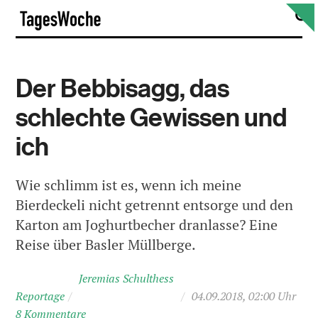
Skip
S
TagesWoche
to
content
Der Bebbisagg, das
schlechte Gewissen und
ich
Wie schlimm ist es, wenn ich meine
Bierdeckeli nicht getrennt entsorge und den
Karton am Joghurtbecher dranlasse? Eine
Reise über Basler Müllberge.
Jeremias Schulthess
Reportage
/
/
04.09.2018, 02:00 Uhr
8 Kommentare