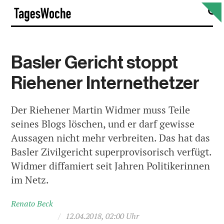
Skip
S
TagesWoche
to
content
Basler Gericht stoppt
Riehener Internethetzer
Der Riehener Martin Widmer muss Teile
seines Blogs löschen, und er darf gewisse
Aussagen nicht mehr verbreiten. Das hat das
Basler Zivilgericht superprovisorisch verfügt.
Widmer diffamiert seit Jahren Politikerinnen
im Netz.
Renato Beck
/
12.04.2018, 02:00 Uhr