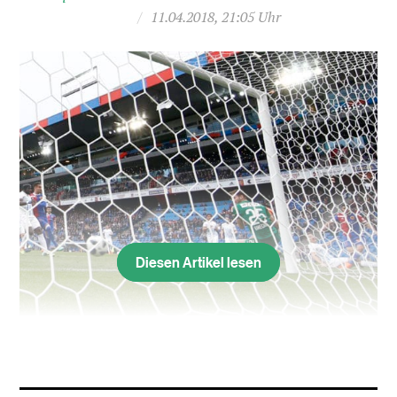
/
11.04.2018, 21:05 Uhr
Diesen Artikel lesen
Ganz schön frech: Blas Riveros erzielt aus extremem Winkel
zwischen den Beinen von FCZ-Torhüter Yanick Brecher
hindurch und via Innenpfosten das Basler Führungstor.