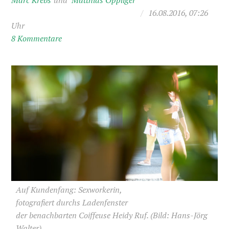
Marc Krebs
Matthias Oppliger
/
16.08.2016, 07:26
Uhr
8 Kommentare
Auf Kundenfang: Sex­workerin,
fotografiert durchs Laden­fenster
der benachbarten Coiffeuse Heidy Ruf.
(Bild: Hans-Jörg
Walter)