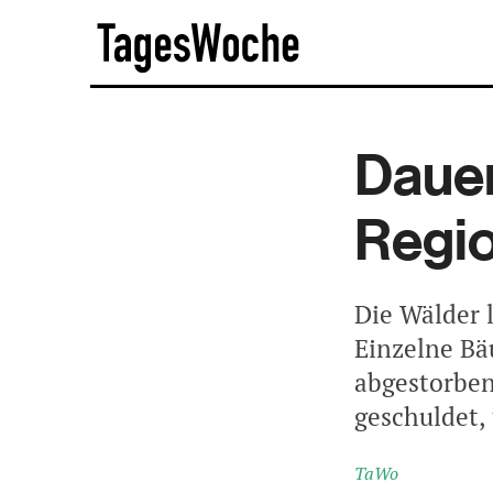
Skip
TagesWoche
to
content
Dauer
Regi
Die Wälder 
Einzelne Bä
abgestorben
geschuldet, 
TaWo