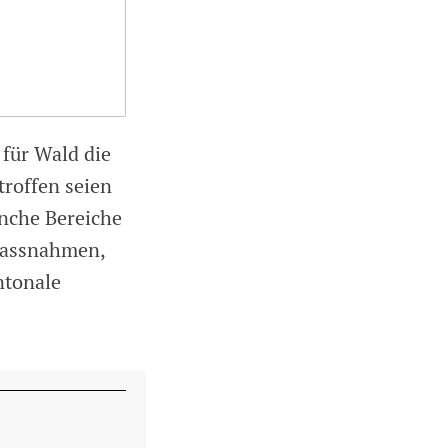
für Wald die
troffen seien
nche Bereiche
 Massnahmen,
ntonale