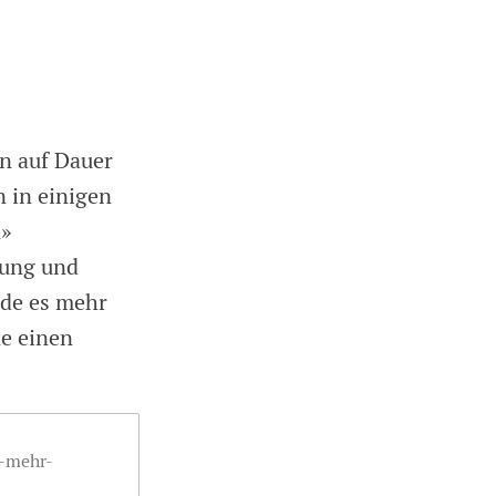
n auf Dauer
n in einigen
n»
gung und
rde es mehr
he einen
r-mehr-