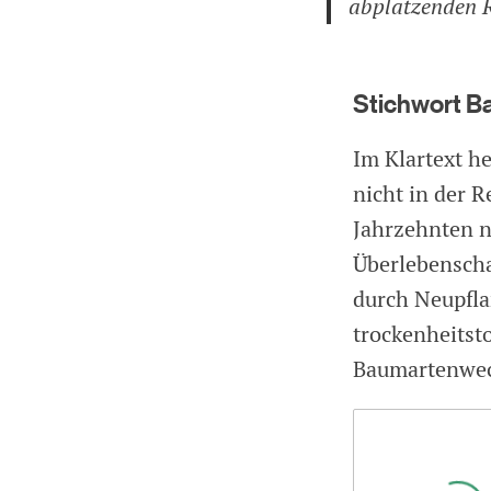
abplatzenden R
Stichwort 
Im Klartext h
nicht in der R
Jahrzehnten n
Überlebenscha
durch Neupfla
trockenheitst
Baumartenwec