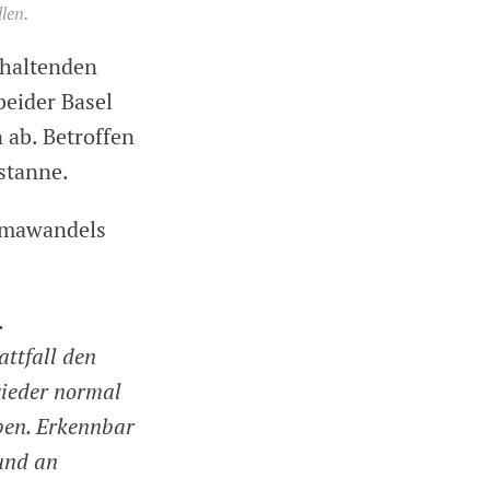
len.
nhaltenden
eider Basel
 ab. Betroffen
stanne.
limawandels
.
attfall den
wieder normal
rben. Erkennbar
und an