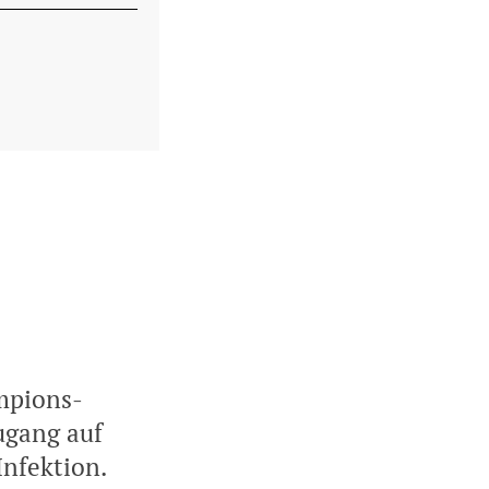
mpions-
ugang auf
nfektion.