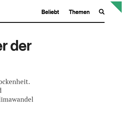
Beliebt
Themen
Search
r der
ockenheit.
d
Klimawandel