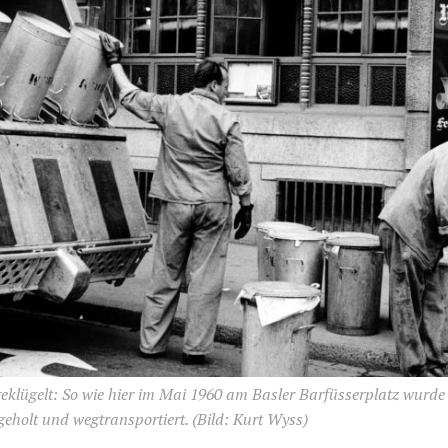
klügelt: So wie hier im Mai 1960 am Basler Barfüsserplatz wurd
eholt und wegtransportiert.
(Bild: Kurt Wyss)