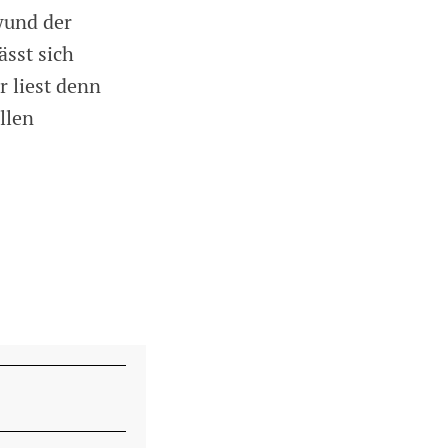
wund der
sst sich
r liest denn
llen