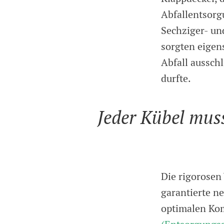
Abfallentsorg
Sechziger- und
sorgten eigen
Abfall aussch
durfte.
Jeder Kübel muss
Die rigorosen
garantierte n
optimalen Kom