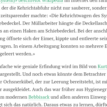
ystem)» beschreibt Wikipedia
im Internet den raff
der die Kehrichtabfuhr nicht nur sauberer, sonde
 zeitsparender machte: «Die Kehrichtwagen des S
bedeckel. Der Müllarbeiter hängte die Deckel­lasc
 an einen Haken am Schiebedeckel. Bei der ansch
g öffnete sich der Eimer, kippte und entleerte sei
agen. In einem Arbeitsgang konnten so mehrere E
 geleert werden.»
nfache wie geniale Erfindung wird im Bild von
Kur
dargestellt. Und noch etwas könnte dem Betrachter
er Ochsnerkübel, der zur Leerung bereitsteht, ist m
r ausgekleidet. Auch das war früher aus Hygieneg
Beim modernen
Bebbisack
und allen anderen Einweg
t sich das natürlich. Daraus etwas zu lernen, dürfte