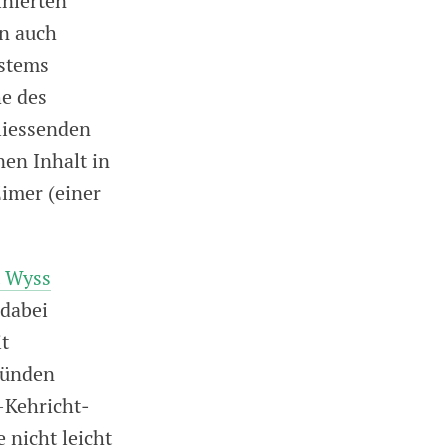
inierten
rn auch
ystems
he des
liessenden
nen Inhalt in
imer (einer
t Wyss
 dabei
it
ründen
-Kehricht­
 nicht leicht