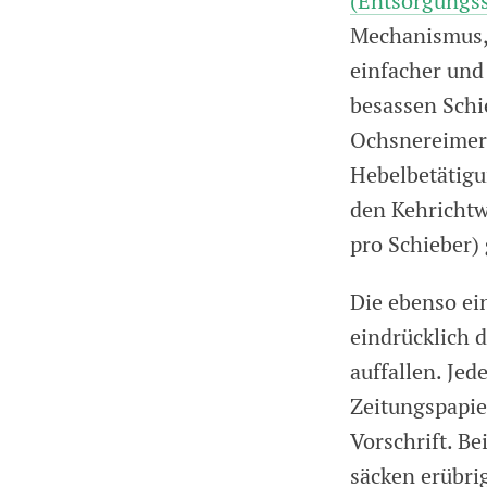
(Entsorgungss
Mechanismus, 
einfacher und
besassen Schie
Ochsnereimers
Hebelbetätigun
den Kehrichtw
pro Schieber)
Die ebenso ei
eindrücklich 
auffallen. Jed
Zeitungspapie
Vorschrift. 
säcken erübrig