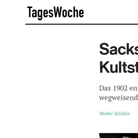
Skip
TagesWoche
to
content
Sacks
Kults
Das 1902 en
wegweisend 
Walter Schäfer
/