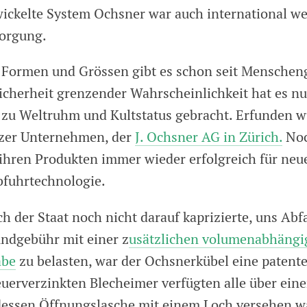
ickelte System Ochsner war auch international w
sorgung.
n Formen und Grössen gibt es schon seit Mensche
icherheit grenzender Wahrscheinlichkeit hat es nu
zu Weltruhm und Kultstatus gebracht. Erfunden w
zer Unternehmen, der
J. Ochsner AG in Zürich.
Noc
 ihren Produkten immer wieder erfolgreich für neu
bfuhrtechnologie.
ch der Staat noch nicht darauf kaprizierte, uns Ab
ndgebühr mit einer z
usätzlichen volumenabhängi
abe
zu belasten, war der Ochsnerkübel eine patente
euerverzinkten Blecheimer verfügten alle über ein
dessen Öffnungslasche mit einem Loch versehen w