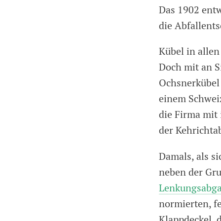
Das 1902 entw
die Abfallent
Kübel in alle
Doch mit an S
Ochsnerkübel 
einem Schwei
die Firma mit
der Kehrichta
Damals, als si
neben der Gru
Lenkungsabg
normierten, f
Klappdeckel, 