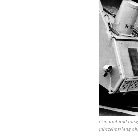
Genormt und ausge
jahrzehntelang abg