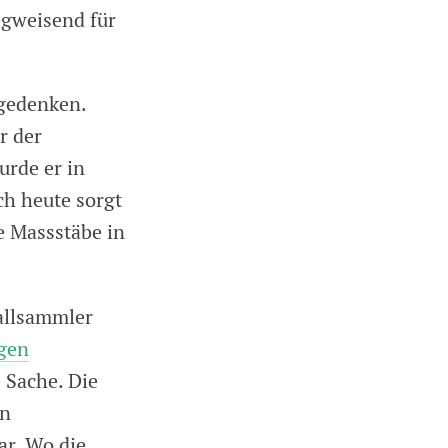
egweisend für
ngedenken.
r der
urde er in
h heute sorgt
e Massstäbe in
fallsammler
gen
 Sache. Die
en
ar. Wo die