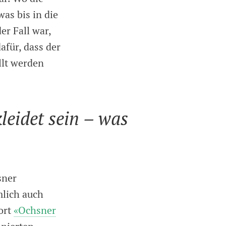
as bis in die
er Fall war,
afür, dass der
llt werden
leidet sein – was
sner
mlich auch
ort
«Ochsner