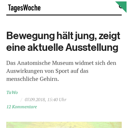
Skip
S
TagesWoche
to
content
Bewegung hält jung, zeigt
eine aktuelle Ausstellung
Das Anatomische Museum widmet sich den
Auswirkungen von Sport auf das
menschliche Gehirn.
TaWo
/
07.09.2018, 15:40 Uhr
12 Kommentare