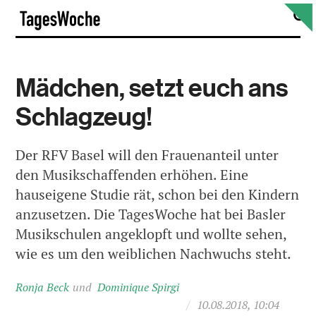
Skip
S
TagesWoche
to
content
Mädchen, setzt euch ans
Schlagzeug!
Der RFV Basel will den Frauenanteil unter
den Musikschaffenden erhöhen. Eine
hauseigene Studie rät, schon bei den Kindern
anzusetzen. Die TagesWoche hat bei Basler
Musikschulen angeklopft und wollte sehen,
wie es um den weiblichen Nachwuchs steht.
Ronja Beck
Dominique Spirgi
/
10.08.2018, 10:04