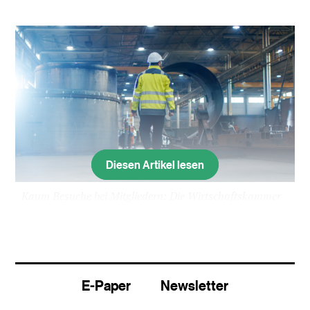
Diesen Artikel lesen
Kaum Besuche bei Mitgliedern: Die Wirtschaftskammer
Baselland steht in Verdacht auf Kontrollmissbrauch.
Eine Mitgliedschaft bei der Wirtschaftkammer
Baselland bringt überraschende Vorteile. Wie
Recherchen der
«Basler Zeitung»
zeigen, sollen
E-Paper
Newsletter
Mitglieder des Verbandes bei