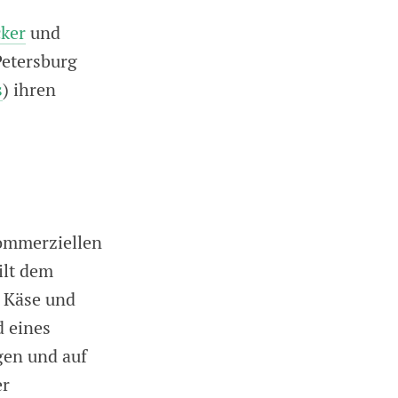
ker
und
Petersburg
s
) ihren
kommerziellen
ilt dem
 Käse und
d eines
gen und auf
er