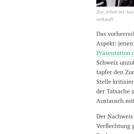
Zur Arbeit ins Au
verkauft.
Das vorherrsc
Aspekt: jenen 
Präsentation 
Schweiz unzutr
tapfer den Zu
Stelle kritisi
der Tatsache 
Austausch mit
Der Nachweis d
Verflechtung 