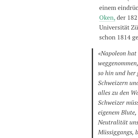
einem eindrüc
Oken,
der 1821
Universität Zü
schon 1814 g
«Napoleon hat 
weggenommen, h
so hin und her
Schweizern und
alles zu den Wa
Schweizer müssi
eigenem Blute,
Neutralität un
Müssiggangs, b