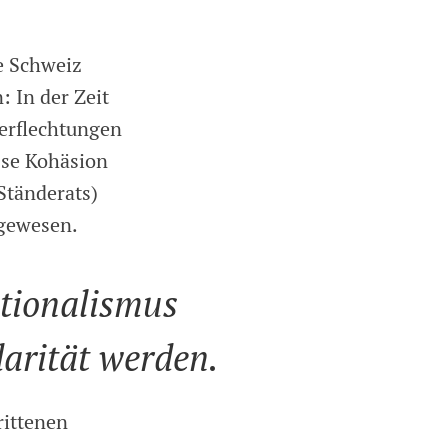
e Schweiz
 In der Zeit
verflechtungen
sse Kohäsion
Ständerats)
 gewesen.
ationalismus
arität werden.
rittenen