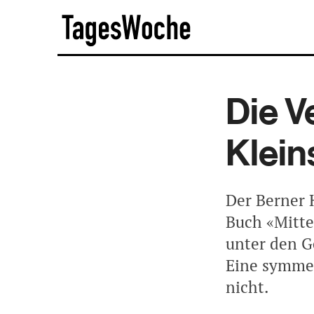
Skip
TagesWoche
to
content
Die V
Klein
Der Berner 
Buch «Mitte
unter den G
Eine symmet
nicht.