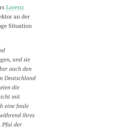
ors
Lorenz
ektor an der
oge Situation
nd
gen, und sie
aber auch den
in Deutschland
eien die
icht mit
h eine faule
während ihres
 Pfui der