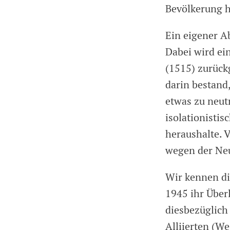
Bevölkerung 
Ein eigener A
Dabei wird ei
(1515) zurückg
darin bestand
etwas zu neutr
isolationistis
heraushalte. V
wegen der Neu
Wir kennen di
1945 ihr Überl
diesbezüglich
Alliierten (We