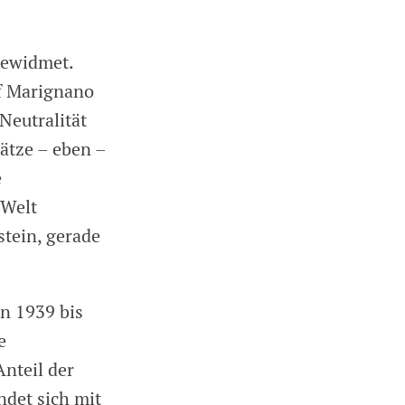
gewidmet.
uf Marignano
Neutralität
ätze – eben –
e
 Welt
stein, gerade
n 1939 bis
e
nteil der
ndet sich mit