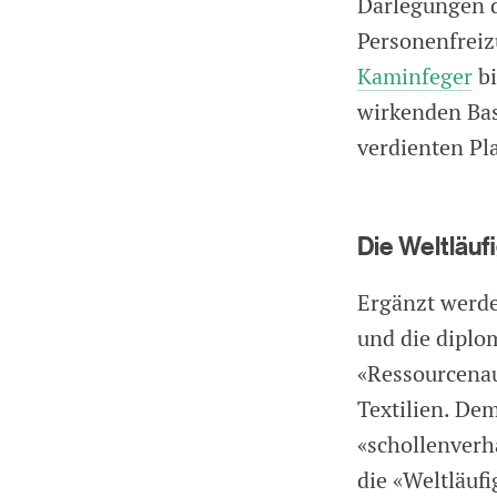
Darlegungen d
Personenfreiz
Kaminfeger
bi
wirkenden Bas
verdienten Pla
Die Weltläuf
Ergänzt werde
und die diplo
«Ressourcenau
Textilien. De
«schollenverh
die «Weltläuf