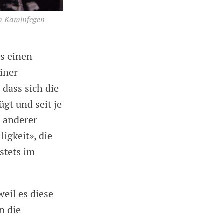
um Kaminfegen
ts einen
iner
 dass sich die
ügt und seit je
 anderer
ligkeit», die
stets im
eil es diese
n die