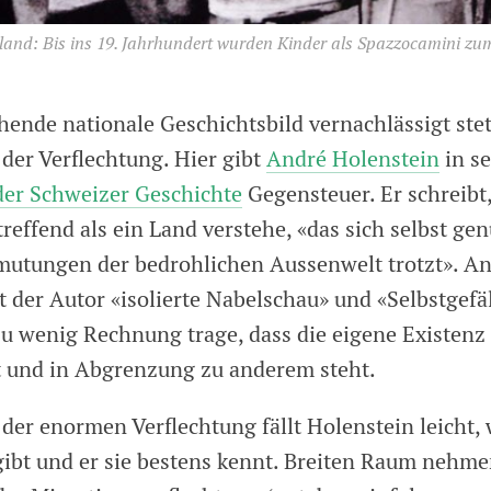
sland: Bis ins 19. Jahrhundert wurden Kinder als Spazzocamini z
hende nationale Geschichtsbild vernachlässigt ste
der Verflechtung. Hier gibt
André Holenstein
in se
der Schweizer Geschichte
Gegensteuer. Er schreibt,
effend als ein Land verstehe, «das sich selbst gen
mutungen der bedrohlichen Aussenwelt trotzt». An
ert der Autor «isolierte Nabelschau» und «Selbstgefäl
zu wenig Rechnung trage, dass die eigene Existenz 
 und in Abgrenzung zu anderem steht.
er enormen Verflechtung fällt Holenstein leicht, w
gibt und er sie bestens kennt. Breiten Raum nehme