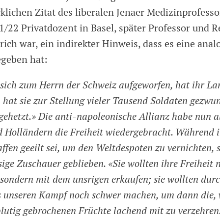
klichen Zitat des liberalen Jenaer Medizinprofess
/22 Privatdozent in Basel, später Professor und R
rich war, ein indirekter Hinweis, dass es eine anal
egeben hat:
sich zum Herrn der Schweiz aufgeworfen, hat ihr La
at sie zur Stellung vieler Tausend Soldaten gezwun
 gehetzt.» Die anti-napoleonische Allianz habe nun 
 Holländern die Freiheit wiedergebracht. Während 
ffen geeilt sei, um den Weltdespoten zu vernichten, s
ge Zuschauer geblieben. «Sie wollten ihre Freiheit n
 sondern mit dem unsrigen erkaufen; sie wollten durc
s unseren Kampf noch schwer machen, um dann die, 
lutig gebrochenen Früchte lachend mit zu verzehren.