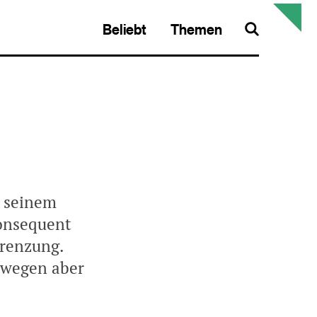
Beliebt
Themen
Search
t seinem
konsequent
grenzung.
swegen aber