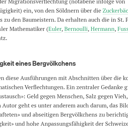
er Migrationsverflechtung (notabene infolge von
ügigkeit) ein, von den Söldnern über die
Zuckerbäc
s zu den Baumeistern. Da erhalten auch die in St. 
ler Mathematiker (
Euler
,
Bernoulli
,
Hermann
,
Fus
tz.
igkeit eines Bergvölkchens
n diese Ausführungen mit Abschnitten über die 
matischen Verflechtungen. Ein zentraler Gedanke g
stausch»: Geld gegen Menschen, Salz gegen Vieh,
m Autor geht es unter anderem auch darum, das Bil
afteten» und abseitigen Bergvölkchens zu berichti
igkeit» und hohe Anpassungsfähigkeit der Schweiz