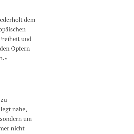
iederholt dem
ropäischen
Freiheit und
n den Opfern
n.»
 zu
iegt nahe,
g, sondern um
mmer nicht