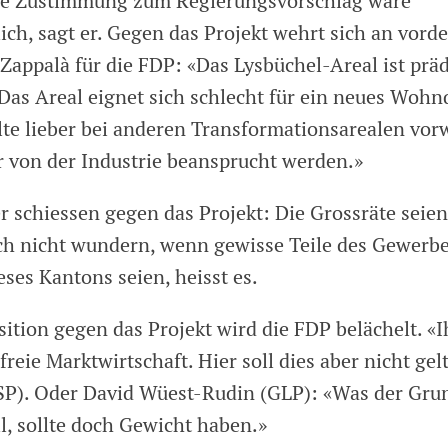
ne Zustimmung zum Regierungsvorschlag wäre
ch, sagt er. Gegen das Projekt wehrt sich an vorde
appalà für die FDP: «Das Lysbüchel-Areal ist präd
Das Areal eignet sich schlecht für ein neues Wohnq
lte lieber bei anderen Transformationsarealen vo
r von der Industrie beansprucht werden.»
r schiessen gegen das Projekt: Die Grossräte seie
h nicht wundern, wenn gewisse Teile des Gewerbe
eses Kantons seien, heisst es.
ition gegen das Projekt wird die FDP belächelt. «I
freie Marktwirtschaft. Hier soll dies aber nicht gel
SP). Oder David Wüest-Rudin (GLP): «Was der Gr
ll, sollte doch Gewicht haben.»