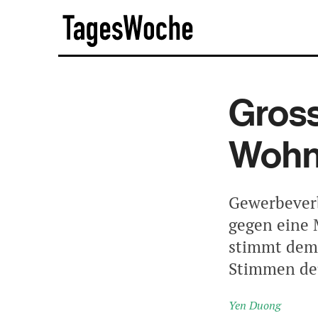
Skip
TagesWoche
to
content
Gross
Wohne
Gewerbeverb
gegen eine 
stimmt dem 
Stimmen deu
Yen Duong