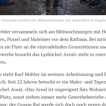
d Grossräte wurden am Mittwochmorgen von Gewerblern in Empf
rbler versammeln sich am Mittwochmorgen mit H
n, Pinsel und Maleimer vor dem Rathaus. Bei st
en sie Flyer an die eintrudelnden Grossrätinnen un
werbe braucht das Lysbüchel-Areal» steht in roter 
ern.
n steht Karl Mohler im weissen Arbeitsanzug und P
h. Seit 22 Jahren betreibt er ein Maler- und Tape
chel-Areal. «Das Areal ist ungeeignet fürs Wohnen
Platz, sonst ziehen immer mehr Gewerbebetriebe 
nung, der Grosse Rat werde sich doch noch gegen da