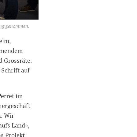
ang genommen.
elm,
römendem
d Grossräte.
Schrift auf
erret im
ziergeschäft
. Wir
aufs Land»,
s Projekt