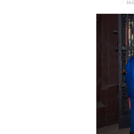
/
16.