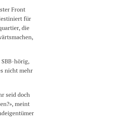
ster Front
estiniert für
uartier, die
rwärtsmachen,
n SBB-hörig,
s nicht mehr
hr seid doch
ten?», meint
undeigentümer