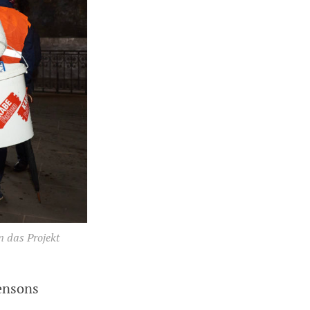
n das Projekt
ensons