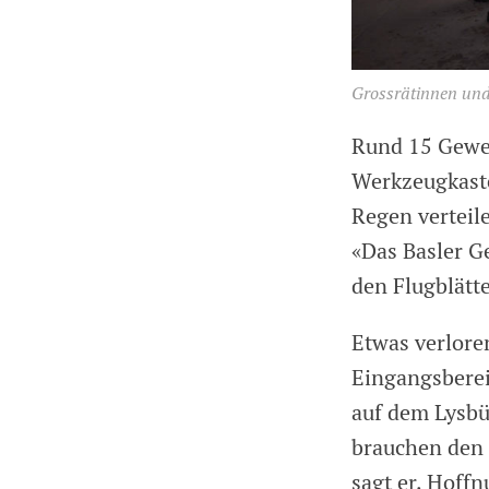
Grossrätinnen un
Rund 15 Gewe
Werkzeugkaste
Regen verteil
«Das Basler Ge
den Flugblätt
Etwas verlore
Eingangsbereic
auf dem Lysbü
brauchen den 
sagt er. Hoff