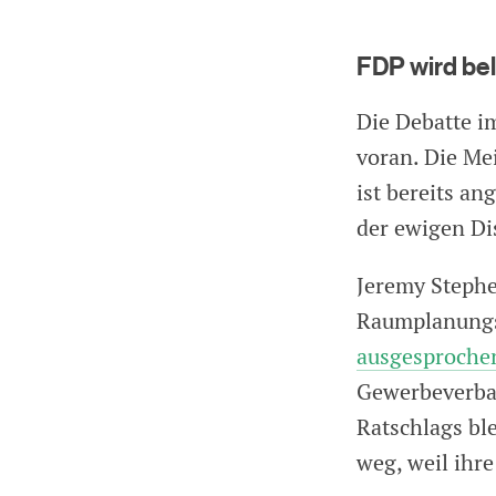
FDP wird bel
Die Debatte i
voran. Die M
ist bereits an
der ewigen Di
Jeremy Stephe
Raumplanungs
ausgesproche
Gewerbeverban
Ratschlags bl
weg, weil ihre