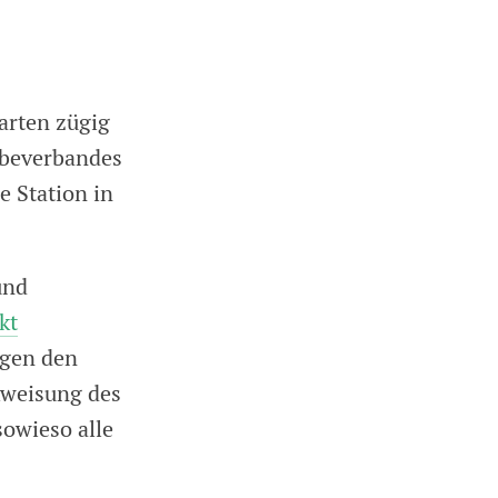
arten zügig
rbeverbandes
e Station in
und
kt
egen den
kweisung des
sowieso alle