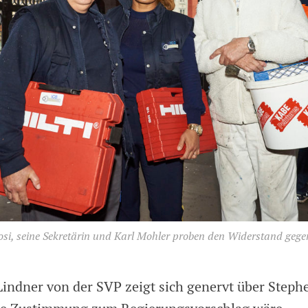
osi, seine Sekretärin und Karl Mohler proben den Widerstand gege
indner von der SVP zeigt sich genervt über Steph