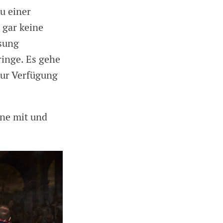
u einer
 gar keine
isung
inge. Es gehe
zur Verfügung
üne mit und