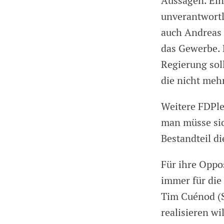
Aussagen. Ei
unverantwortli
auch Andreas Z
das Gewerbe. 
Regierung sol
die nicht meh
Weitere FDPle
man müsse sic
Bestandteil di
Für ihre Oppos
immer für die 
Tim Cuénod (
realisieren wi