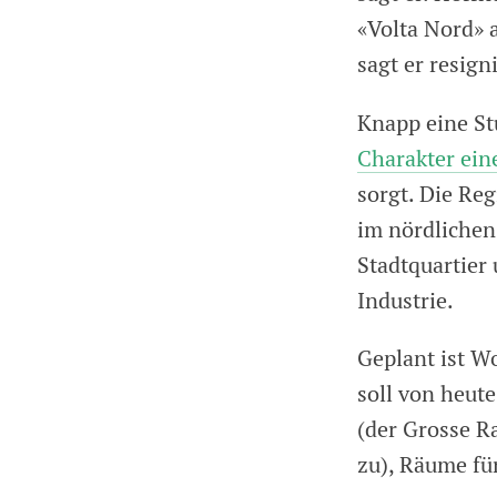
«Volta Nord» 
sagt er resigni
Knapp eine St
Charakter ein
sorgt. Die Re
im nördlichen
Stadtquartie
Industrie.
Geplant ist W
soll von heut
(der Grosse R
zu), Räume fü