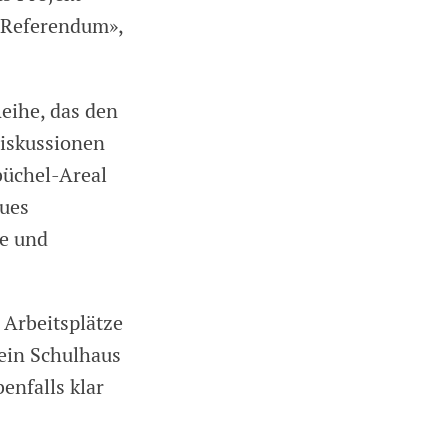
s Referendum»,
eihe, das den
Diskussionen
büchel-Areal
eues
e und
 Arbeitsplätze
ein Schulhaus
nfalls klar