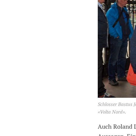
Schlosser Bastus J
«Volta Nord».
Auch Roland L