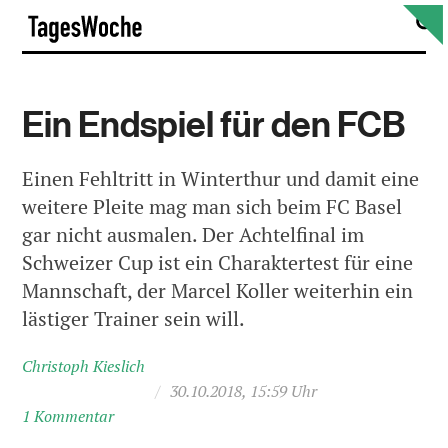
Skip
S
TagesWoche
to
content
Ein Endspiel für den FCB
Einen Fehltritt in Winterthur und damit eine
weitere Pleite mag man sich beim FC Basel
gar nicht ausmalen. Der Achtelfinal im
Schweizer Cup ist ein Charaktertest für eine
Mannschaft, der Marcel Koller weiterhin ein
lästiger Trainer sein will.
Christoph Kieslich
/
30.10.2018, 15:59 Uhr
1 Kommentar