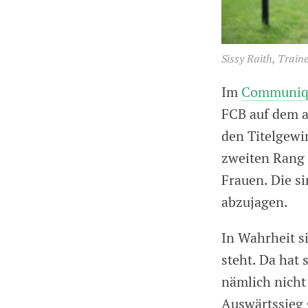
Sissy Raith, Train
Im
Communiq
FCB auf dem a
den Titelgewi
zweiten Rang 
Frauen. Die s
abzujagen.
In Wahrheit s
steht. Da hat 
nämlich nicht
Auswärtssieg