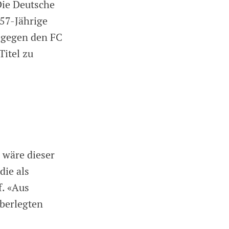
Die Deutsche
 57-Jährige
 gegen den FC
Titel zu
h wäre dieser
die als
f. «Aus
überlegten