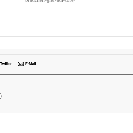
brauchen-gier-auf-tore/
Twitter
E-Mail