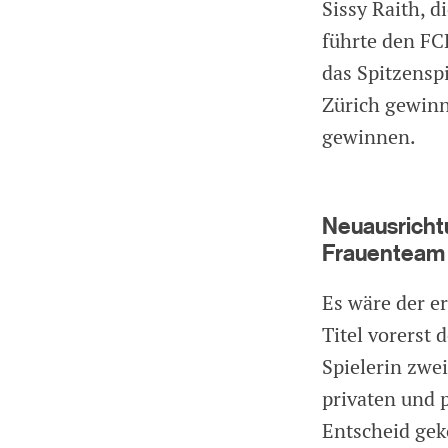
Sissy Raith, 
führte den FCB
das Spitzens
Zürich gewinne
gewinnen.
Neuausrichtu
Frauenteam
Es wäre der er
Titel vorerst 
Spielerin zwe
privaten und 
Entscheid gek