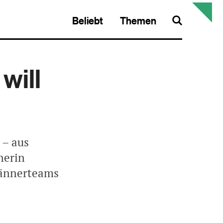
Beliebt
Themen
Search
will
 – aus
nerin
Männerteams