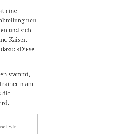
at eine
abteilung neu
zen und sich
no Kaiser,
 dazu: «Diese
hen stammt,
 Trainerin am
 die
ird.
asel-wir-