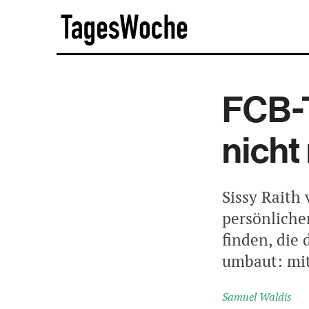
Skip
TagesWoche
to
content
FCB-T
nicht
Sissy Raith 
persönliche
finden, die
umbaut: mit
Samuel Waldis