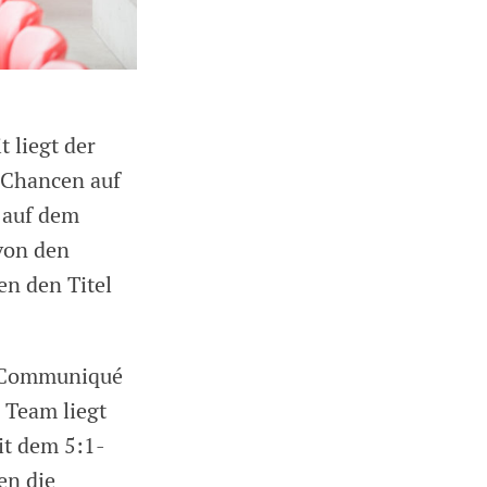
t liegt der
 Chancen auf
 auf dem
von den
en den Titel
m Communiqué
 Team liegt
it dem 5:1-
en die