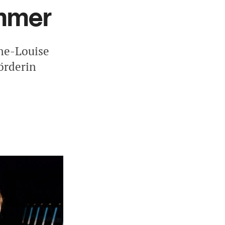
mmer
ne-Louise
örderin