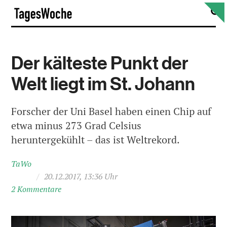
Skip
S
TagesWoche
to
content
Der kälteste Punkt der
Welt liegt im St. Johann
Forscher der Uni Basel haben einen Chip auf
etwa minus 273 Grad Celsius
heruntergekühlt – das ist Weltrekord.
TaWo
/
20.12.2017, 13:36 Uhr
2 Kommentare