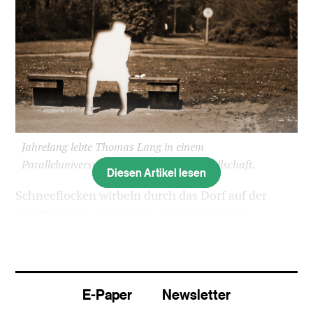
Jahrelang lebte Thomas Lang in einem
Paralleluniversum ohne Kontakt zur Gesellschaft.
Diesen Artikel lesen
Schneeflocken wirbeln durch das Dorf auf der
Waldlichtung. Mittendrin ein kleines Haus.
Thomas Lang* öffnet die Türe. Weisses Sweatshirt,
grüne Baggy-Hose, kahler Kopf und wache Augen,
um die 50 Jahre alt. Er führt durch eine Werkstatt
E-Paper
Newsletter
die Treppe hinauf: «Das wäre unser
Wohnzimmer.» Die Decke ist eine offene Wunde.