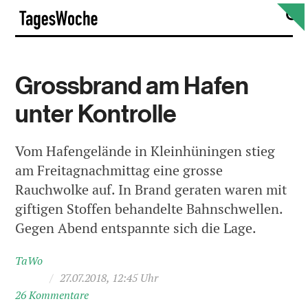
Skip
S
TagesWoche
to
content
Grossbrand am Hafen
unter Kontrolle
Vom Hafengelände in Kleinhüningen stieg
am Freitagnachmittag eine grosse
Rauchwolke auf. In Brand geraten waren mit
giftigen Stoffen behandelte Bahnschwellen.
Gegen Abend entspannte sich die Lage.
TaWo
/
27.07.2018, 12:45 Uhr
26 Kommentare