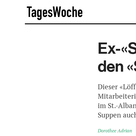
Skip
TagesWoche
to
content
Ex-«
den «
Dieser «Löf
Mitarbeiter
im St.-Alban
Suppen auch
Dorothee Adrian