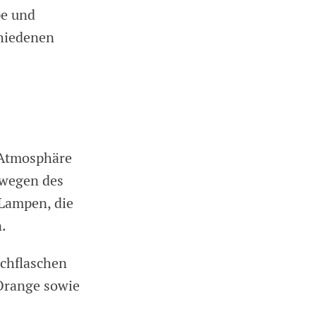
pe und
hiedenen
 Atmosphäre
 wegen des
 Lampen, die
.
chflaschen
 Orange sowie