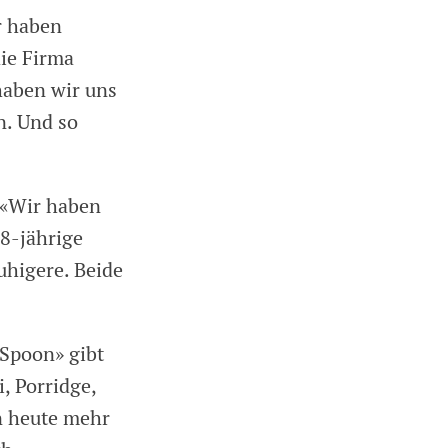
r haben
die Firma
 haben wir uns
. Und so
 «Wir haben
48-jährige
uhigere. Beide
«Spoon» gibt
, Porridge,
n heute mehr