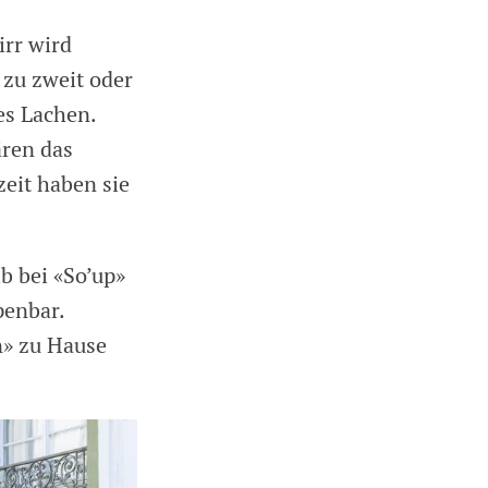
irr wird
 zu zweit oder
es Lachen.
ären das
zeit haben sie
b bei «So’up»
penbar.
n» zu Hause