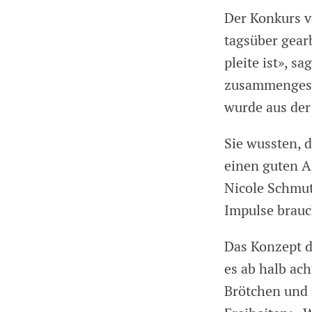
Der Konkurs v
tagsüber gear
pleite ist», s
zusammengese
wurde aus der
Sie wussten, 
einen guten Al
Nicole Schmutz
Impulse brauc
Das Konzept d
es ab halb ac
Brötchen und 