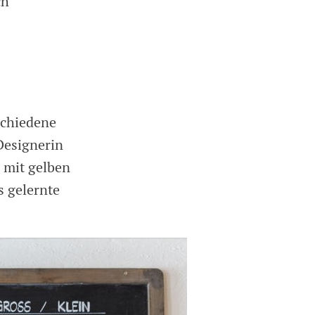
ch
schiedene
 Designerin
 mit gelben
s gelernte