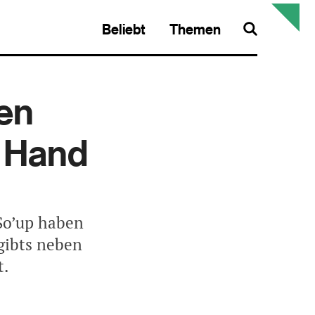
Beliebt
Themen
Search
en
e Hand
So’up haben
 gibts neben
t.