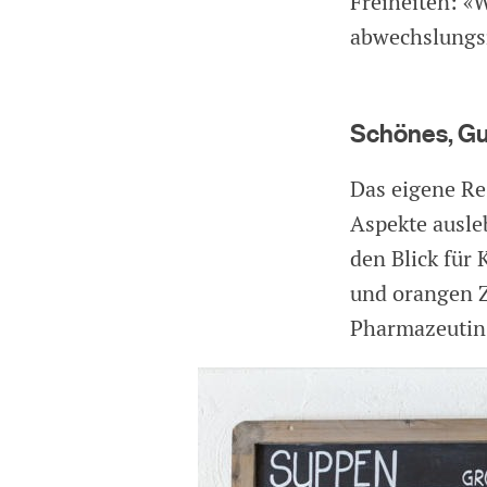
Freiheiten: «
abwechslungsr
Schönes, G
Das eigene Re
Aspekte ausleb
den Blick für
und orangen Z
Pharmazeutin 