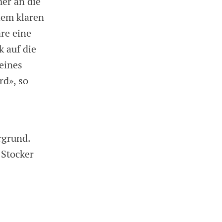
er an die
dem klaren
re eine
k auf die
 eines
rd», so
rgrund.
 Stocker