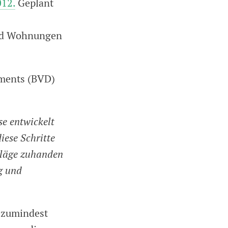
012.
Geplant
und Wohnungen
ements (BVD)
se entwickelt
iese Schritte
chläge zuhanden
g und
, zumindest