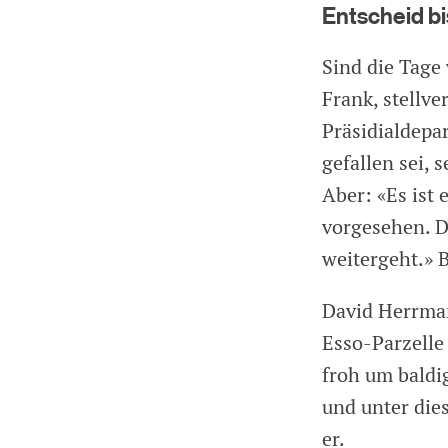
Entscheid bi
Sind die Tage
Frank, stellv
Präsidialdepar
gefallen sei, 
Aber: «Es ist
vorgesehen. D
weitergeht.» B
David Herrma
Esso-Parzelle
froh um baldi
und unter die
er.