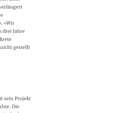
verlängert
he
e. «Wir
 drei Jahre
nkrete
sicht gestellt
t sein Projekt
chte. Die