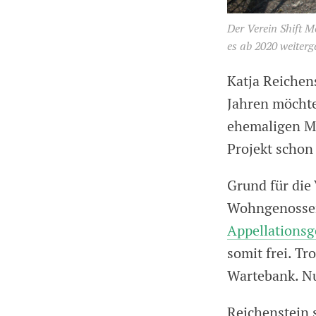
Der Verein Shift M
es ab 2020 weiterge
Katja Reichen
Jahren möchte
ehemaligen Mi
Projekt schon 
Grund für die
Wohngenossen
Appellationsg
somit frei. T
Wartebank. Nu
Reichenstein 