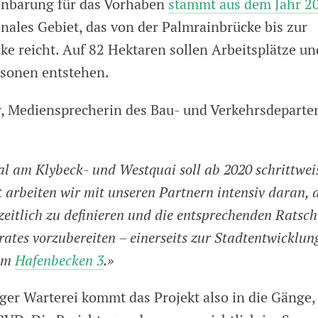
inbarung für das Vorhaben
stammt aus dem Jahr 2
ionales Gebiet, das von der Palmrainbrücke bis zur
ke reicht. Auf 82 Hektaren sollen Arbeitsplätze 
rsonen entstehen.
r, Mediensprecherin des Bau- und Verkehrsdepart
l am Klybeck- und Westquai soll ab 2020 schrittwei
 arbeiten wir mit unseren Partnern intensiv daran, d
 zeitlich zu definieren und die entsprechenden Rats
rates vorzubereiten – einerseits zur Stadtentwicklun
zum
Hafenbecken 3
.»
ger Warterei kommt das Projekt also in die Gänge