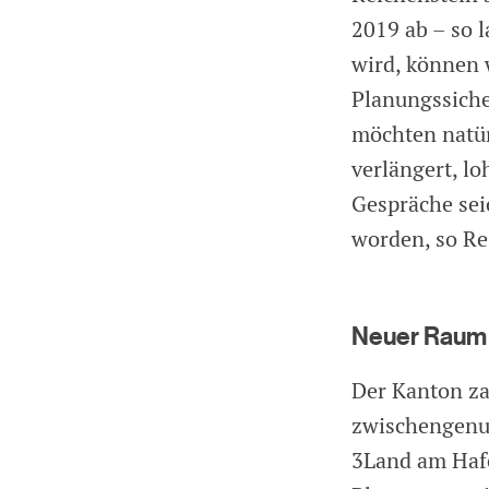
2019 ab – so 
wird, können 
Planungssiche
möchten natür
verlängert, lo
Gespräche sei
worden, so Re
Neuer Raum 
Der Kanton za
zwischengenut
3Land am Hafe