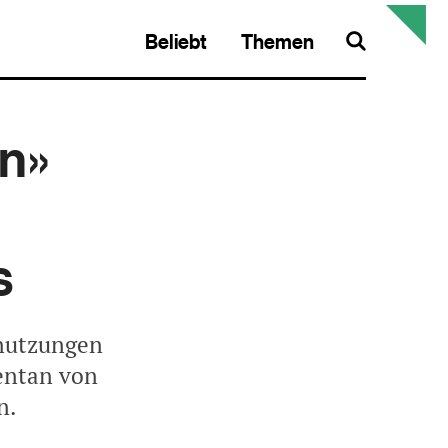
Beliebt
Themen
Search
an»
s
nnutzungen
entan von
n.