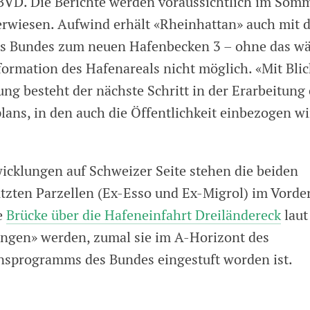
 BVD. Die Berichte werden voraussichtlich im Somm
rwiesen. Aufwind erhält «Rheinhattan» auch mit 
s Bundes zum neuen Hafenbecken 3 – ohne das wä
ormation des Hafenareals nicht möglich. «Mit Blic
ng besteht der nächste Schritt in der Erarbeitung
plans, in den auch die Öffentlichkeit einbezogen wi
wicklungen auf Schweizer Seite stehen die beiden
zten Parzellen (Ex-Esso und Ex-Migrol) im Vorde
e
Brücke über die Hafeneinfahrt Dreiländereck
laut
ngen» werden, zumal sie im A-Horizont des
sprogramms des Bundes eingestuft worden ist.