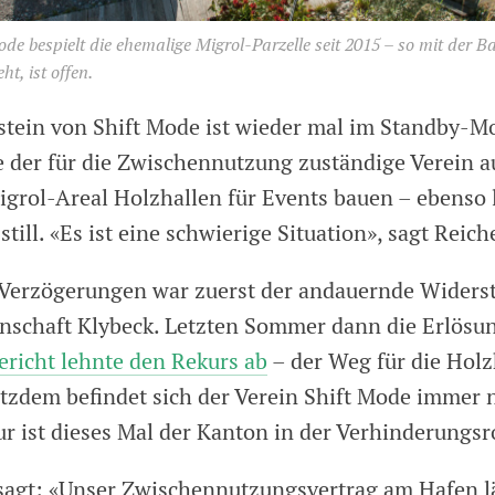
ode bespielt die ehemalige Migrol-Parzelle seit 2015 – so mit der Ba
ht, ist offen.
stein von Shift Mode ist wieder mal im Standby-Mo
 der für die Zwischennutzung zuständige Verein 
grol-Areal Holzhallen für Events bauen – ebenso 
still. «Es ist eine schwierige Situation», sagt Reich
 Verzögerungen war zuerst der andauernde Widers
schaft Klybeck. Letzten Sommer dann die Erlösu
ericht lehnte den Rekurs ab
– der Weg für die Holz
rotzdem befindet sich der Verein Shift Mode immer 
r ist dieses Mal der Kanton in der Verhinderungsro
sagt: «Unser Zwischennutzungsvertrag am Hafen l