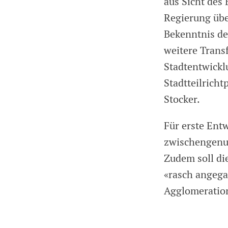
aus Sicht des
Regierung übe
Bekenntnis de
weitere Transf
Stadtentwicklu
Stadtteilricht
Stocker.
Für erste Ent
zwischengenut
Zudem soll di
«rasch angega
Agglomeration