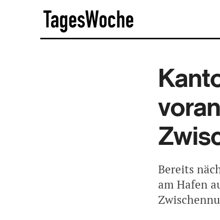
Skip
TagesWoche
to
content
Kanto
voran
Zwis
Bereits näc
am Hafen au
Zwischennut