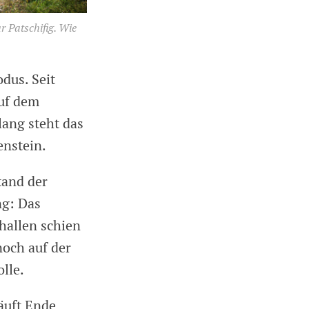
r Patschifig. Wie
dus. Seit
auf dem
lang steht das
enstein.
tand der
ng: Das
hallen schien
noch auf der
lle.
äuft Ende