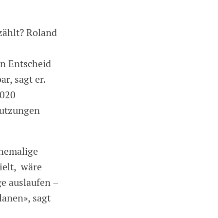
zählt? Roland
in Entscheid
r, sagt er.
2020
nutzungen
ehemalige
ielt, wäre
ge auslaufen –
lanen», sagt