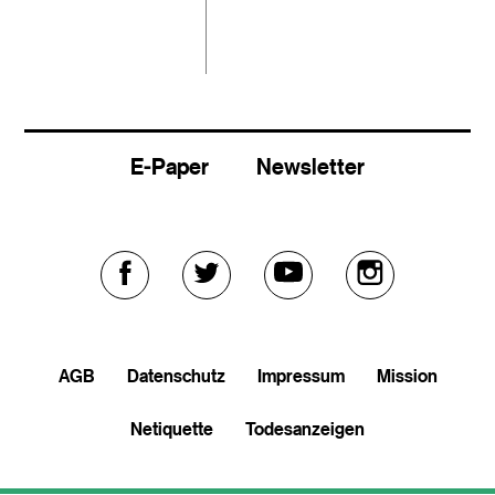
E-Paper
Newsletter
Externer
Externer
Externer
Externer
Link
Link
Link
Link
AGB
Datenschutz
Impressum
Mission
zu
zu
zu
zu
Netiquette
Todesanzeigen
facebook
twitter
youtube
soundcloud