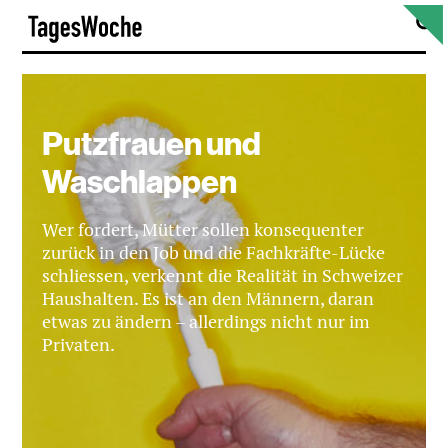
Skip
S
TagesWoche
to
content
Putzfrauen und
Waschlappen
Wer fordert, Mütter sollen konsequenter
zurück in den Job und die Fachkräfte-Lücke
schliessen, verkennt die Realität in Schweizer
Haushalten. Es ist an den Männern, daran
etwas zu ändern – allerdings nicht nur im
Privaten.