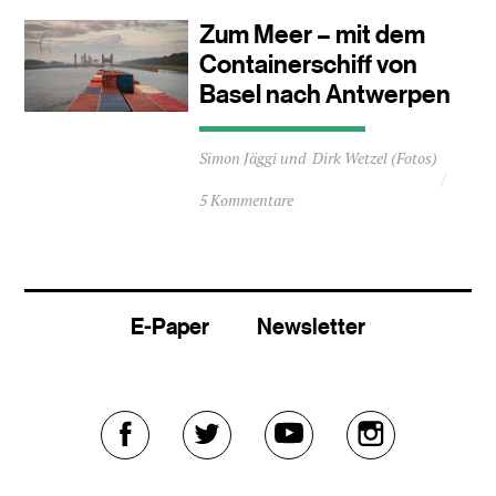
1
Zum Meer – mit dem
Minuten
Containerschiff von
Basel nach Antwerpen
Durchschnittliche
Simon Jäggi
Dirk Wetzel (Fotos)
Lesezeit
ca.
5 Kommentare
5
Minuten
E-Paper
Newsletter
Externer
Externer
Externer
Externer