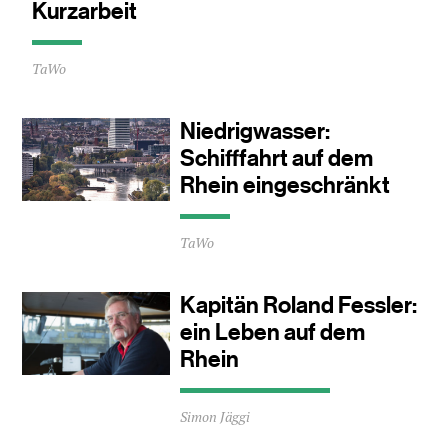
Kurzarbeit
Durchschnittliche
TaWo
Lesezeit
ca.
0
Niedrigwasser:
Minuten
Schifffahrt auf dem
Rhein eingeschränkt
Durchschnittliche
TaWo
Lesezeit
ca.
0
Kapitän Roland Fessler:
Minuten
ein Leben auf dem
Rhein
Durchschnittliche
Simon Jäggi
Lesezeit
ca.