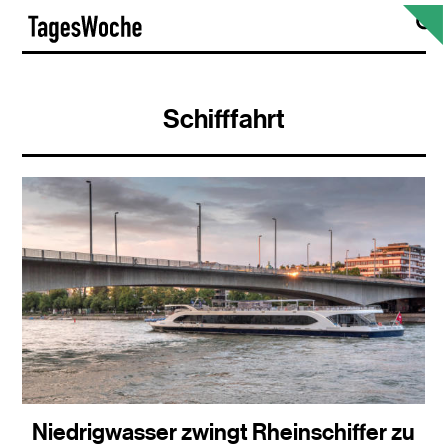
Skip
S
TagesWoche
to
content
Schifffahrt
Niedrigwasser zwingt Rheinschiffer zu