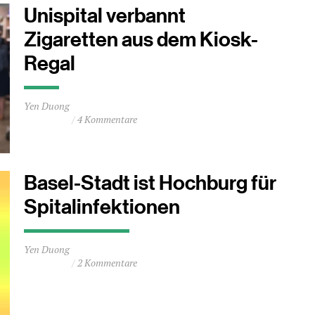
Unispital verbannt
Zigaretten aus dem Kiosk-
Regal
Durchschnittliche
Yen Duong
Lesezeit
4 Kommentare
ca.
0
Minuten
Basel-Stadt ist Hochburg für
Spitalinfektionen
Durchschnittliche
Yen Duong
Lesezeit
2 Kommentare
ca.
1
Minuten