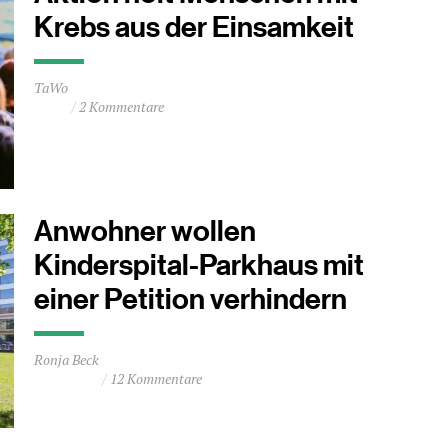
Krebs aus der Einsamkeit
Durchschnittliche
TaWo
Lesezeit
2 Kommentare
ca.
0
Minuten
Anwohner wollen
Kinderspital-Parkhaus mit
einer Petition verhindern
Durchschnittliche
Ronja Beck
Lesezeit
12 Kommentare
ca.
0
Minuten