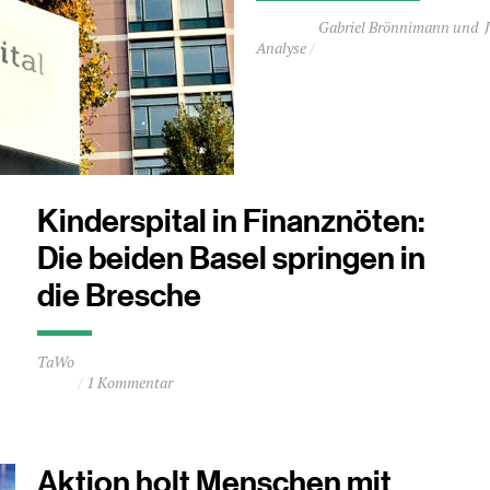
Durchschnittliche
Gabriel Brönnimann
Lesezeit
Analyse
ca.
2
Minuten
Kinderspital in Finanznöten:
Die beiden Basel springen in
die Bresche
Durchschnittliche
TaWo
Lesezeit
1 Kommentar
ca.
0
Minuten
Aktion holt Menschen mit