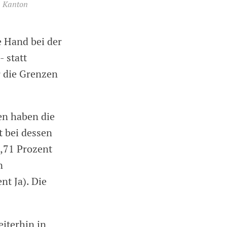
m Kanton
e Hand bei der
 statt
r die Grenzen
en haben die
t bei dessen
,71 Prozent
n
t Ja). Die
iterhin in