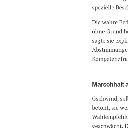
spezielle Bes
Die wahre Be
ohne Grund he
sagte sie exp
Abstimmungen 
Kompetenzfrag
Marschhalt 
Gschwind, sel
betont, sie we
Wahlempfehlun
geschwächt. D