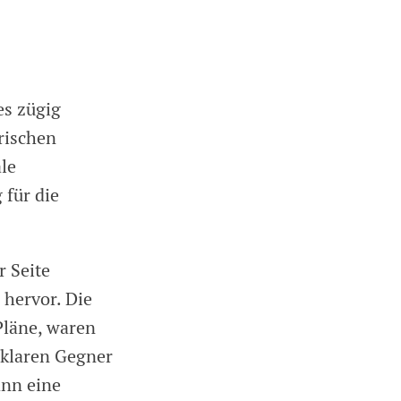
es zügig
rischen
le
 für die
 Seite
 hervor. Die
Pläne, waren
 klaren Gegner
ann eine