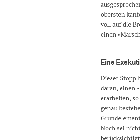
ausgesprochen
obersten kant
voll auf die 
einen «Marsch
Eine Exekutiv
Dieser Stopp 
daran, einen 
erarbeiten, s
genau bestehen
Grundelemente
Noch sei nich
berücksichtigt