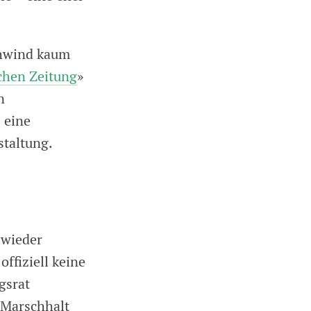
chwind kaum
chen Zeitung
»
n
 eine
staltung.
 wieder
offiziell keine
gsrat
 Marschhalt