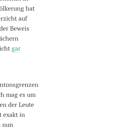
ölkerung hat
rzicht auf
der Beweis
fächern
icht
gar
antonsgrenzen
sch mag es um
en der Leute
 exakt in
n nun