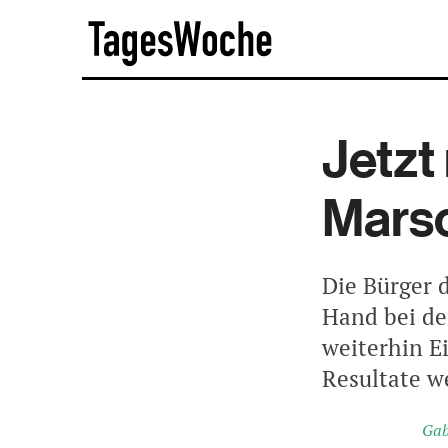
Skip
TagesWoche
to
content
Jetzt
Mars
Die Bürger 
Hand bei de
weiterhin E
Resultate w
Gab