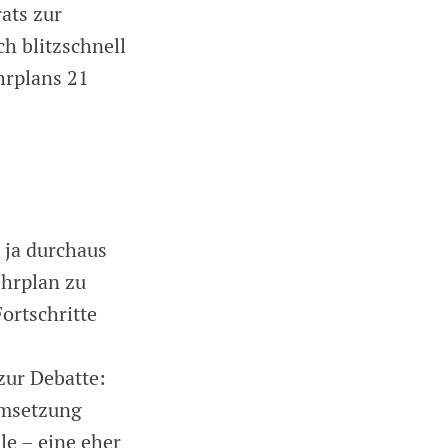
ats zur
h blitzschnell
hrplans 21
 ja durchaus
ehrplan zu
Fortschritte
zur Debatte:
Umsetzung
le – eine eher