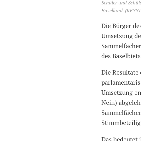
Schüler und Schül
Baselland. (KEYS
Die Bürger de
Umsetzung des
Sammelfächer.
des Baselbiet
Die Resultate
parlamentaris
Umsetzung ent
Nein) abgeleh
Sammelfächern
Stimmbeteilig
Das bedeutet 