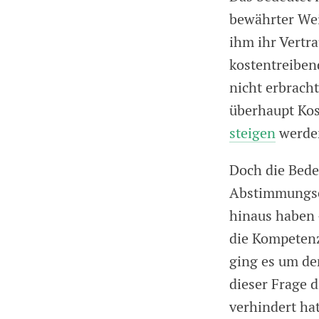
bewährter Wei
ihm ihr Vertr
kostentreibe
nicht erbrach
überhaupt Kos
steigen
werde
Doch die Bede
Abstimmungse
hinaus haben 
die Kompetenz
ging es um den
dieser Frage 
verhindert hat