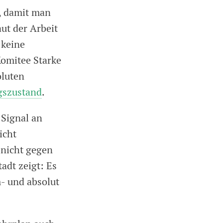
n, damit man
ut der Arbeit
 keine
Komitee Starke
oluten
gszustand
.
 Signal an
icht
 nicht gegen
adt zeigt: Es
- und absolut