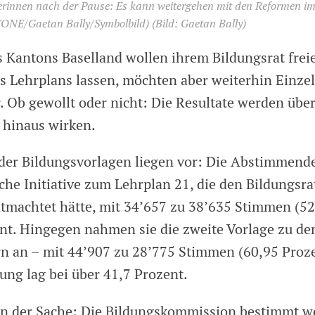
erinnen nach der Pause: Es kann weitergehen mit den Reformen i
TONE/Gaetan Bally/Symbolbild)
(Bild: Gaetan Bally)
s Kantons Baselland wollen ihrem Bildungsrat frei
 Lehrplans lassen, möchten aber weiterhin Einzel-
 Ob gewollt oder nicht: Die Resultate werden übe
s hinaus wirken.
 der Bildungsvorlagen liegen vor: Die Abstimmend
che Initiative zum Lehrplan 21, die den Bildungsra
machtet hätte, mit 34’657 zu 38’635 Stimmen (52
nt. Hingegen nahmen sie die zweite Vorlage zu de
 an – mit 44’907 zu 28’775 Stimmen (60,95 Prozen
ung lag bei über 41,7 Prozent.
in der Sache: Die Bildungskommission bestimmt we