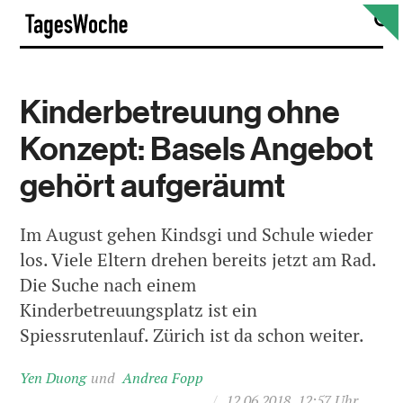
Skip
S
TagesWoche
to
content
Kinderbetreuung ohne
Konzept: Basels Angebot
gehört aufgeräumt
Im August gehen Kindsgi und Schule wieder
los. Viele Eltern drehen bereits jetzt am Rad.
Die Suche nach einem
Kinderbetreuungsplatz ist ein
Spiessrutenlauf. Zürich ist da schon weiter.
Yen Duong
Andrea Fopp
/
12.06.2018, 12:57 Uhr