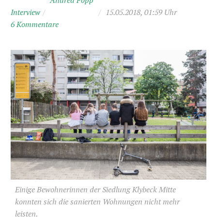
Andrea Fopp
Interview
/
/
15.05.2018, 01:59 Uhr
6 Kommentare
Einige Bewohnerinnen der Siedlung Klybeck Mitte
konnten sich die sanierten Wohnungen nicht mehr
leisten.