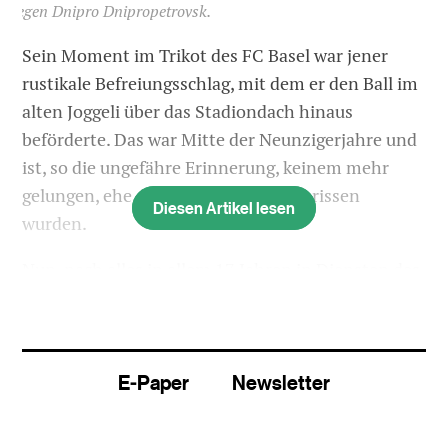
gegen Dnipro Dnipropetrovsk.
Sein Moment im Trikot des FC Basel war jener
rustikale Befreiungsschlag, mit dem er den Ball im
alten Joggeli über das Stadiondach hinaus
beförderte. Das war Mitte der Neunzigerjahre und
ist, so die ungefähre Erinnerung, keinem mehr
gelungen, ehe die alten Mauern abgerissen
Diesen Artikel lesen
wurden.
Nun, nach alles in allem 17 Jahren in Diensten des
FC Basel, ist Schluss für Marco Walker. Vier Jahre
lang hat der Solothurner als Verteidiger das
rotblaue Trikot getragen, und seit 2005 gehörte er
E-Paper
Newsletter
in verschiedenen Abteilungen und Funktionen
dem Trainerstab des FCB an. So ist er zum «ewigen
Walker» geworden, trug er als Konditionstrainer