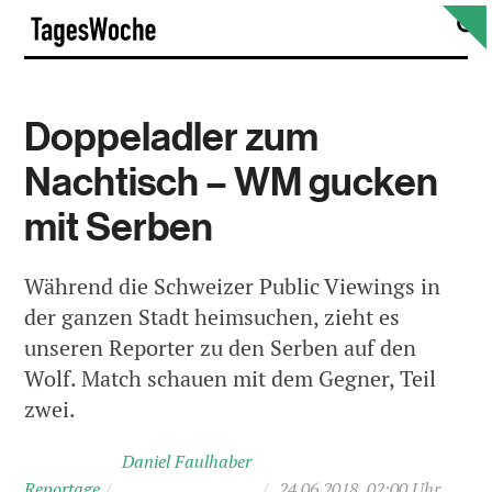
Skip
S
TagesWoche
to
content
Doppeladler zum
Nachtisch – WM gucken
mit Serben
Während die Schweizer Public Viewings in
der ganzen Stadt heimsuchen, zieht es
unseren Reporter zu den Serben auf den
Wolf. Match schauen mit dem Gegner, Teil
zwei.
Daniel Faulhaber
Reportage
/
/
24.06.2018, 02:00 Uhr