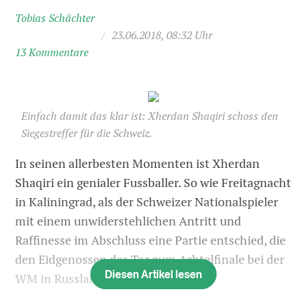
Tobias Schächter
/
23.06.2018, 08:32 Uhr
13 Kommentare
Einfach damit das klar ist: Xherdan Shaqiri schoss den
Siegestreffer für die Schweiz.
In seinen allerbesten Momenten ist Xherdan
Shaqiri ein genialer Fussballer. So wie Freitagnacht
in Kaliningrad, als der Schweizer Nationalspieler
mit einem unwiderstehlichen Antritt und
Raffinesse im Abschluss eine Partie entschied, die
den Eidgenossen das Tor zum Achtelfinale bei der
Diesen Artikel lesen
WM in Russland ganz weit aufstiess.