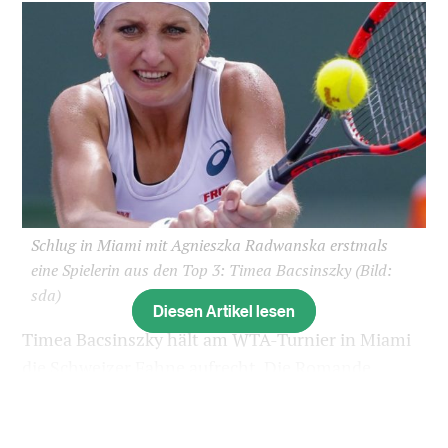
Schlug in Miami mit Agnieszka Radwanska erstmals
eine Spielerin aus den Top 3: Timea Bacsinszky
(Bild:
sda)
Diesen Artikel lesen
Timea Bacsinszky hält am WTA-Turnier in Miami
die Schweizer Fahne aufrecht. Die Romande
schlägt im Achtelfinal die Weltranglisten-Zweite
Agnieszka Radwanska 2:6, 6:4, 6:2.