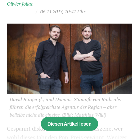
Olivier Joliat
/
06.11.2017, 10:41 Uhr
David Burger (l.) und Dominic Stämpfli von Radicalis
führen die erfolgreichste Agentur der Region – aber
beileibe nicht die einzige.
(Bild: Matthias Willi)
Diesen Artikel lesen
Gespannt diskutiert die Basler Musikszene, wer
wohl dieses Jahr den Pop-Preis gewinnt. Weniger