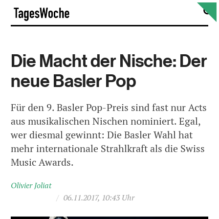
Skip
S
TagesWoche
to
content
Die Macht der Nische: Der
neue Basler Pop
Für den 9. Basler Pop-Preis sind fast nur Acts
aus musikalischen Nischen nominiert. Egal,
wer diesmal gewinnt: Die Basler Wahl hat
mehr internationale Strahlkraft als die Swiss
Music Awards.
Olivier Joliat
/
06.11.2017, 10:43 Uhr