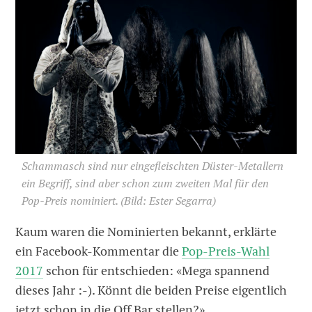
Schammasch sind nur eingefleischten Düster-Metallern
ein Begriff, sind aber schon zum zweiten Mal für den
Pop-Preis nominiert.
(Bild: Ester Segarra)
Kaum waren die Nominierten bekannt, erklärte
ein Facebook-Kommentar die
Pop-Preis-Wahl
2017
schon für entschieden: «Mega spannend
dieses Jahr :-). Könnt die beiden Preise eigentlich
jetzt schon in die Off Bar stellen?»