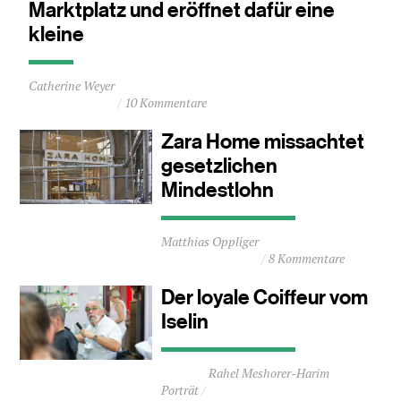
Marktplatz und eröffnet dafür eine
kleine
Durchschnittliche
Catherine Weyer
Lesezeit
10 Kommentare
ca.
0
Zara Home missachtet
Minuten
gesetzlichen
Mindestlohn
Durchschnittliche
Matthias Oppliger
Lesezeit
8 Kommentare
ca.
2
Der loyale Coiffeur vom
Minuten
Iselin
Durchschnittliche
Rahel Meshorer-Harim
Lesezeit
Porträt
ca.