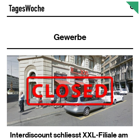
Skip
S
TagesWoche
to
content
Gewerbe
Interdiscount schliesst XXL-Filiale am