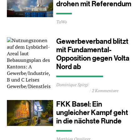
drohen mit Referendum
Durchschnittliche
TaWo
Lesezeit
ca.
0
Gewerbeverband blitzt
Minuten
mit Fundamental-
Opposition gegen Volta
Nord ab
Durchschnittliche
Dominique Spirgi
Lesezeit
2 Kommentare
ca.
1
FKK Basel: Ein
Minuten
ungleicher Kampf geht
in die nächste Runde
Durchschnittliche
Matthias Oppliger
Lesezeit