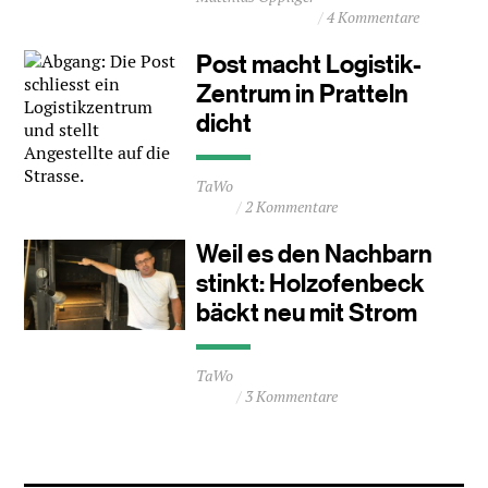
4 Kommentare
ca.
0
Post macht Logistik-
Minuten
Zentrum in Pratteln
dicht
Durchschnittliche
TaWo
Lesezeit
2 Kommentare
ca.
0
Weil es den Nachbarn
Minuten
stinkt: Holzofenbeck
bäckt neu mit Strom
Durchschnittliche
TaWo
Lesezeit
3 Kommentare
ca.
0
Minuten