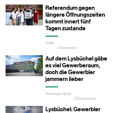
2
Referendum gegen
Minuten
längere Öffnungszeiten
kommt innert fünf
Tagen zustande
Durchschnittliche
TaWo
Lesezeit
1 Kommentar
ca.
0
Auf dem Lysbüchel gäbe
Minuten
es viel Gewerberaum,
doch die Gewerbler
jammern lieber
Durchschnittliche
Dominique Spirgi
Lesezeit
2 Kommentare
ca.
0
Lysbüchel: Gewerbler
Minuten