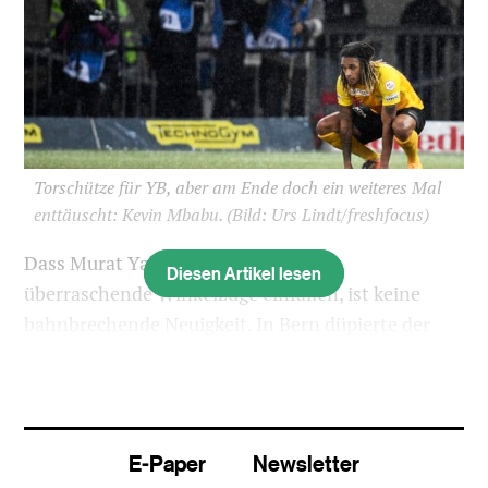
Torschütze für YB, aber am Ende doch ein weiteres Mal
enttäuscht: Kevin Mbabu.
(Bild: Urs Lindt/freshfocus)
Dass Murat Yakin immer mal wieder
Diesen Artikel lesen
überraschende Winkelzüge einfallen, ist keine
bahnbrechende Neuigkeit. In Bern düpierte der
zweifache Meistercoach den Leader mit einer zur
Hälfte neu formierten Equipe. Mehr als das
spektakuläre 1:1 Kevin Mbabus in der 59. Minute
liessen die forschen GC-Talente nicht zu.
E-Paper
Newsletter