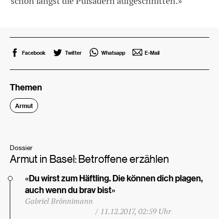
schon längst die Pulsadern auf­geschnitten.»
Facebook
Twitter
Whatsapp
E-Mail
Themen
Armut
Dossier
Armut in Basel: Betroffene erzählen
«Du wirst zum Häftling. Die können dich plagen,
auch wenn du brav bist»
Gabriel Brönnimann
/
11.12.2017, 02:59 Uhr