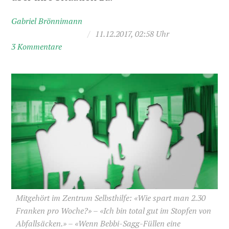
Gabriel Brönnimann
/
11.12.2017, 02:58 Uhr
3 Kommentare
Mitgehört im Zentrum Selbsthilfe: «Wie spart man 2.30
Franken pro Woche?» – «Ich bin total gut im Stopfen von
Abfallsäcken.» – «Wenn Bebbi-Sagg-Füllen eine